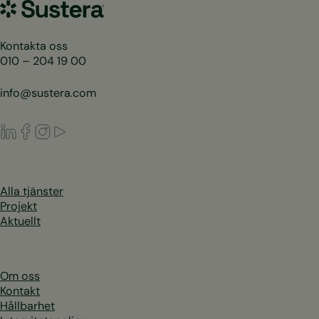
Sustera
Sweden
Kontakta oss
010 – 204 19 00
info@sustera.com
LinkedIn
Facebook
Instagram
Youtube
Alla tjänster
Projekt
Aktuellt
Om oss
Kontakt
Hållbarhet