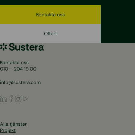
Kontakta oss
Offert
Sustera
Sweden
Kontakta oss
010 – 204 19 00
info@sustera.com
LinkedIn
Facebook
Instagram
Youtube
Alla tjänster
Projekt