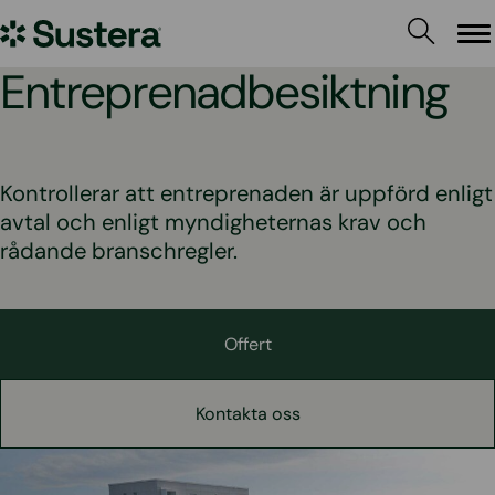
Hoppa
Sustera
till
Me
innehållet
Sweden
Entreprenadbesiktning
Kontrollerar att entreprenaden är uppförd enligt
avtal och enligt myndigheternas krav och
rådande branschregler.
Offert
Kontakta oss