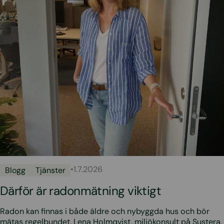
•
1.7.2026
Blogg
Tjänster
Därför är radonmätning viktigt
Radon kan finnas i både äldre och nybyggda hus och bör
mätas regelbundet. Lena Holmqvist, miljökonsult på Sustera,