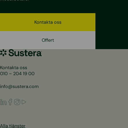
Kontakta oss
Offert
Sustera
Sweden
Kontakta oss
010 – 204 19 00
info@sustera.com
LinkedIn
Facebook
Instagram
Youtube
Alla tjänster