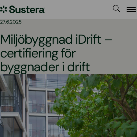
Hoppa
Sustera
till
Me
innehållet
Sweden
27.6.2025
Miljöbyggnad iDrift –
certifiering för
byggnader i drift