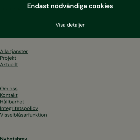
Endast nödvändiga cookies
info@sustera.com
LinkedIn
Facebook
Instagram
Youtube
Visa detaljer
Alla tjänster
Projekt
Aktuellt
Om oss
Kontakt
Hållbarhet
Integritetspolicy
Visselblåsarfunktion
Nyhetsbrev