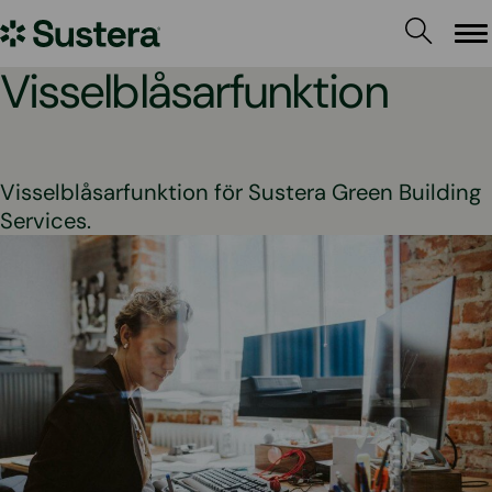
Hoppa
Sustera
till
Me
innehållet
Sweden
Visselblåsarfunktion
Visselblåsarfunktion för Sustera Green Building
Services.