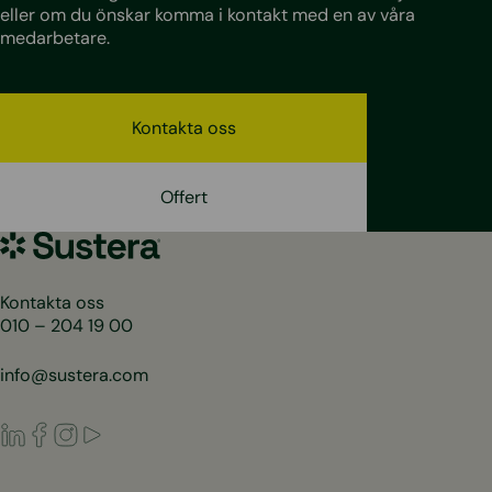
eller om du önskar komma i kontakt med en av våra
medarbetare.
Kontakta oss
Offert
Sustera
Sweden
Kontakta oss
010 – 204 19 00
info@sustera.com
LinkedIn
Facebook
Instagram
Youtube