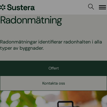
Hoppa
Sustera
till
Me
innehållet
Sweden
Radonmätning
Radonmätningar identifierar radonhalten i alla
typer av byggnader.
Offert
Kontakta oss