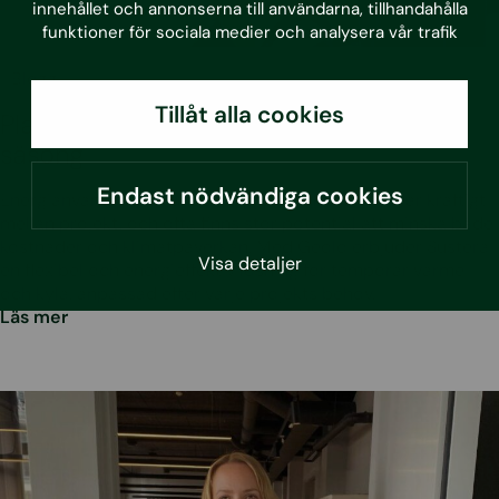
innehållet och annonserna till användarna, tillhandahålla
funktioner för sociala medier och analysera vår trafik
•
3.7.2026
Blogg
Tillåt alla cookies
Planera smartare byggvärme inför nästa
säsong
Endast nödvändiga cookies
Energianvändningen under byggproduktion varierar kraftigt
mellan projekt, och ofta finns stor potential att minska både
kostnader och klimatpåverkan. Med Geolo erbjuder Sustera
Visa detaljer
en flexibel och energieffektiv lösning för temporär värme
och kyla, anpassad efter varje projekts behov.
Läs mer