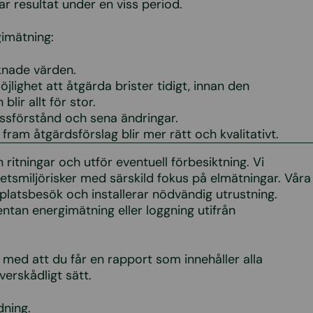
oggar resultat under en viss period.
imätning:
äknade värden.
lighet att åtgärda brister tidigt, innan den
lir allt för stor.
issförstånd och sena ändringar.
 fram åtgärdsförslag blir mer rätt och kvalitativt.
n ritningar och utför eventuell förbesiktning. Vi
betsmiljörisker med särskild fokus på elmätningar. Våra
latsbesök och installerar nödvändig utrustning.
ntan energimätning eller loggning utifrån
med att du får en rapport som innehåller alla
verskådligt sätt.
ning.