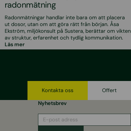
radonmätning
Radonmätningar handlar inte bara om att placera
ut dosor, utan om att göra rätt från början. Åsa
Ekström, miljökonsult på Sustera, berättar om vikten
av struktur, erfarenhet och tydlig kommunikation.
Läs mer
Kontakta oss
Offert
Nyhetsbrev
E-
post
adress