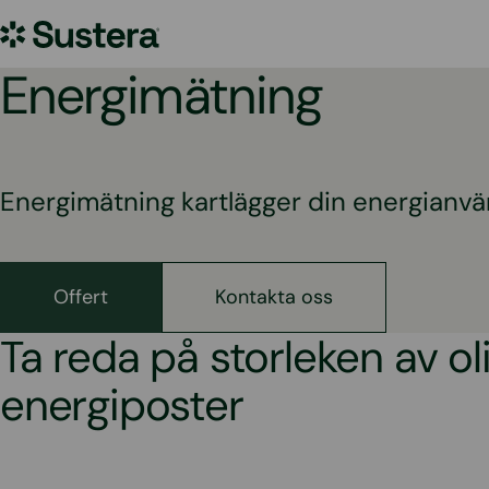
Hoppa
Sustera
till
innehållet
Sweden
Energimätning
Energimätning kartlägger din energianvä
Offert
Kontakta oss
Ta reda på storleken av ol
energiposter