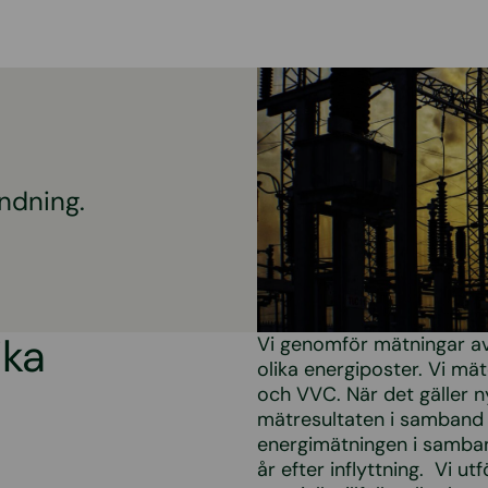
ndning.
ika
Vi genomför mätningar av 
olika energiposter. Vi mä
och VVC. När det gäller 
mätresultaten i samband
energimätningen i samband
år efter inflyttning. Vi u