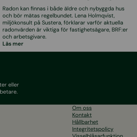
Radon kan finnas i både äldre och nybyggda hus
och bör mätas regelbundet. Lena Holmqvist,
miljökonsult på Sustera, förklarar varför aktuella
radonvärden är viktiga för fastighetsägare, BRF:er
och arbetsgivare.
Läs mer
er eller
betare.
Om oss
Kontakt
Hållbarhet
Integritetspolicy
Visselblåsarfunktion