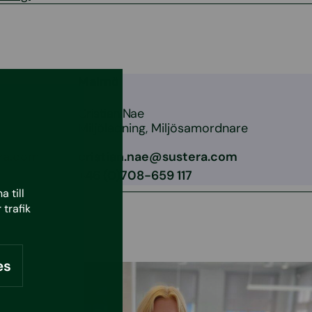
Malmö
Cristian Nae
Miljöledning, Miljösamordnare
ra.com
cristian.nae@sustera.com
+46 (0)708-659 117
 till
 trafik
es