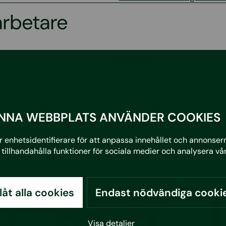
arbetare
Göteborg
Daniel Gustafsson
Energikonsult
@sustera.com
daniel.gustafsson@suste
NNA WEBBPLATS ANVÄNDER COOKIES
28 714
+46 (0)708-456 717
 enhetsidentifierare för att anpassa innehållet och annonserna
tillhandahålla funktioner för sociala medier och analysera vår
llåt alla cookies
Endast nödvändiga cooki
Visa detaljer