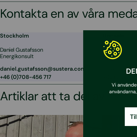
Kontakta en av våra med
Stockholm
Uppsala
Daniel Gustafsson
Johan Helin
Energikonsult
Energikonsult
daniel.gustafsson@sustera.com
johan.helin
DE
+46 (0)708-456 717
+46 (0)709-7
Vi använder
Artiklar att ta del av
användarna, 
Ti