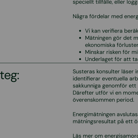
speciellt tillfälle, eller l
Några fördelar med energ
Vi kan verifiera ber
Mätningen gör det möj
ekonomiska förlusten b
Minskar risken för m
Underlaget för att ta
teg:
Susteras konsulter läser i
identifierar eventuella ar
sakkunniga genomför ett p
Därefter utför vi en mome
överenskommen period.
Energimätningen avslutas 
mätningsresultat på ett ö
Läs mer om energisamord