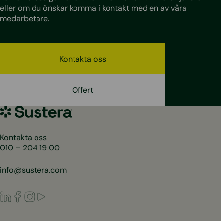
eller om du önskar komma i kontakt med en av våra
medarbetare.
Kontakta oss
Offert
Sustera
Sweden
Kontakta oss
010 – 204 19 00
info@sustera.com
LinkedIn
Facebook
Instagram
Youtube