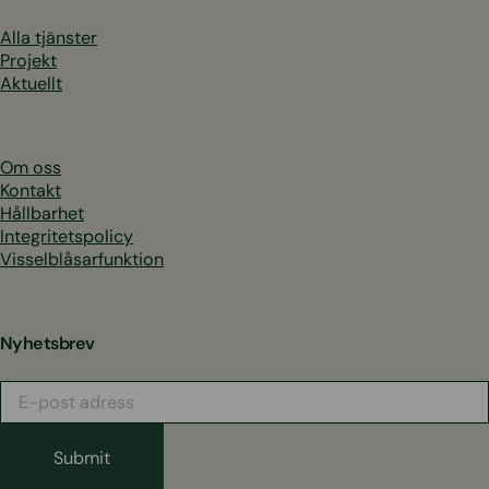
Alla tjänster
Projekt
Aktuellt
Om oss
Kontakt
Hållbarhet
Integritetspolicy
Visselblåsarfunktion
Nyhetsbrev
E-
post
adress