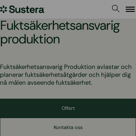
Hoppa
Sustera
till
Me
innehållet
Sweden
Fuktsäkerhetsansvarig
produktion
Fuktsäkerhetsansvarig Produktion avlastar och
planerar fuktsäkerhetsåtgärder och hjälper dig
nå målen avseende fuktsäkerhet.
Offert
Kontakta oss