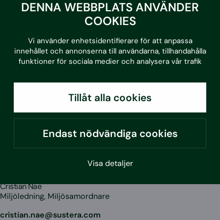
DENNA WEBBPLATS ANVÄNDER
COOKIES
Stockholm
Vi använder enhetsidentifierare för att anpassa
Angelica Zetterlund
Miljökonsult
innehållet och annonserna till användarna, tillhandahålla
funktioner för sociala medier och analysera vår trafik
angelica.zetterlund@sustera.com
+46 (0)708-456 658
Uppsala
Tillåt alla cookies
Andreas Lind
Fuktkonsult
Endast nödvändiga cookies
andreas.lind@sustera.com
+46 (0)721-610 226
Visa detaljer
Göteborg
Cristian Nae
Miljöledning, Miljösamordnare
cristian.nae@sustera.com