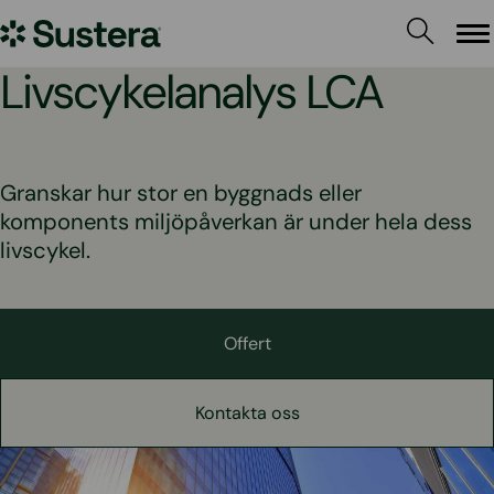
Hoppa
Sustera
till
Me
innehållet
Sweden
Livscykelanalys LCA
Granskar hur stor en byggnads eller
komponents miljöpåverkan är under hela dess
livscykel.
Offert
Kontakta oss