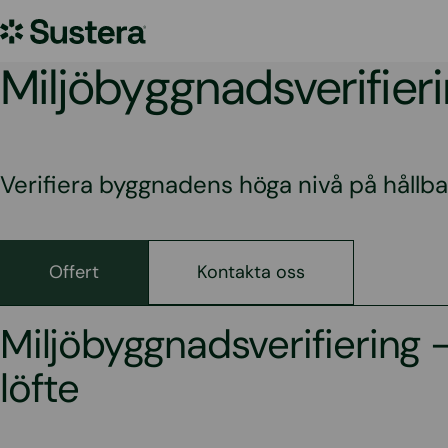
Hoppa
Sustera
till
innehållet
Sweden
Miljöbyggnadsverifier
Verifiera byggnadens höga nivå på hållba
Offert
Kontakta oss
Miljöbyggnadsverifiering –
löfte