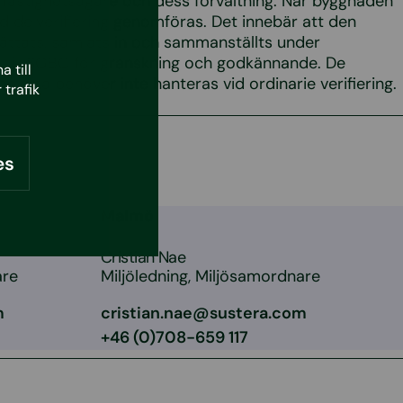
 fastighetsägare och dess förvaltning. När byggnaden
ad delverifiering genomföras. Det innebär att den
ttats, samlats in och sammanställts under
n till SGBC för granskning och godkännande. De
 till
pletta behöver inte hanteras vid ordinarie verifiering.
 trafik
.
es
Malmö
Cristian Nae
are
Miljöledning, Miljösamordnare
m
cristian.nae@sustera.com
+46 (0)708-659 117