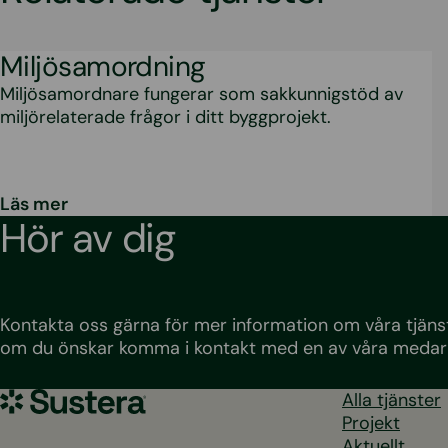
Miljösamordning
Miljösamordnare fungerar som sakkunnigstöd av
miljörelaterade frågor i ditt byggprojekt.
Läs mer
Hör av dig
Kontakta oss gärna för mer information om våra tjänst
om du önskar komma i kontakt med en av våra medar
Sustera
Alla tjänster
Sweden
Projekt
Aktuellt