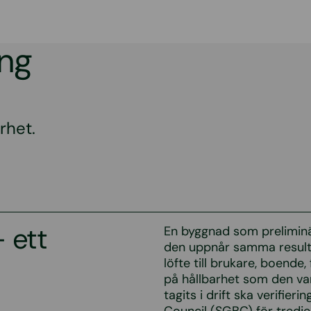
ing
rhet.
 ett
En byggnad som preliminär
den uppnår samma resultat
löfte till brukare, boende
på hållbarhet som den var
tagits i drift ska verifier