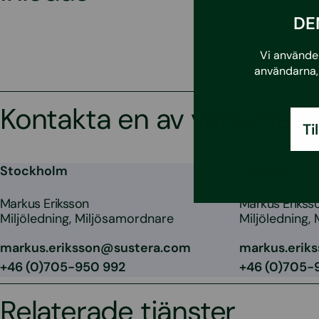
DE
Vi använder
användarna, 
Kontakta en av våra med
Ti
Stockholm
Uppsala
Markus Eriksson
Markus Erikss
Miljöledning, Miljösamordnare
Miljöledning,
markus.eriksson@sustera.com
markus.erik
+46 (0)705-950 992
+46 (0)705-
Relaterade tjänster