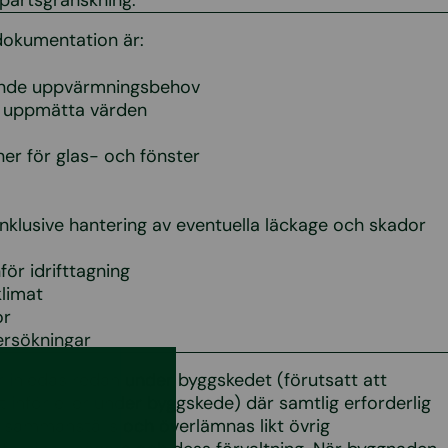
epartsgranskning.
dokumentation är:
eende uppvärmningsbehov
å uppmätta värden
er för glas- och fönster
klusive hantering av eventuella läckage och skador
för idrifttagning
limat
or
ersökningar
r inledas redan under byggskedet (förutsatt att
tt inför eller under byggskede) där samtlig erforderlig
 sammanställs och överlämnas likt övrig