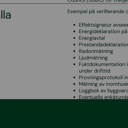
Council (SGBC) för tredj
lla
Exempel på verifierande 
Effektsignatur avs
Energideklaration p
Energiavtal
Prestandadeklaration
Radonmätning
Ljudmätning
Fuktdokumentation in
under drifttid
Provningsprotokoll in
Mätning av inomhusk
Loggbok av byggvar
Eventuella enkätund
cess
En verifieringsprocess bö
preliminärcertifiering ske
dokumentation samlas in,