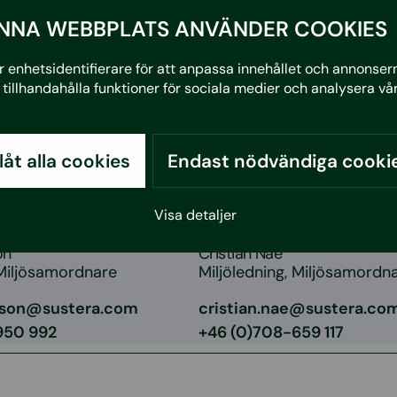
projektdokumentation till
står färdig kan en så kall
NNA WEBBPLATS ANVÄNDER COOKIES
dokumentation som upprä
byggskedet kan skickas i
 enhetsidentifierare för att anpassa innehållet och annonserna
indikatorer som då är kom
tillhandahålla funktioner för sociala medier och analysera vår
En delverifiering är frivillig
arbetare
llåt alla cookies
Endast nödvändiga cooki
Göteborg
Visa detaljer
on
Cristian Nae
 Miljösamordnare
Miljöledning, Miljösamordn
sson@sustera.com
cristian.nae@sustera.co
950 992
+46 (0)708-659 117