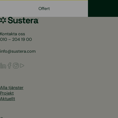
Offert
Sustera
Sweden
Kontakta oss
010 – 204 19 00
info@sustera.com
LinkedIn
Facebook
Instagram
Youtube
Alla tjänster
Projekt
Aktuellt