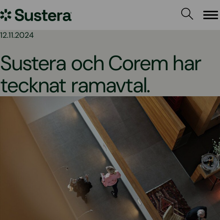
Hoppa
Sustera
till
Me
innehållet
Sweden
12.11.2024
Sustera och Corem har
tecknat ramavtal.