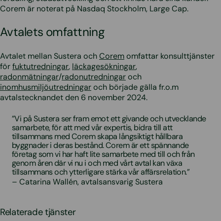
Corem är noterat på Nasdaq Stockholm, Large Cap.
Avtalets omfattning
Avtalet mellan Sustera och
Corem
omfattar konsulttjänster
för
fuktutredningar
,
läckagesökningar
,
radonmätningar
/
radonutredningar
och
inomhusmiljöutredningar
och började gälla fr.o.m
avtalstecknandet den 6 november 2024.
”Vi på Sustera ser fram emot ett givande och utvecklande
samarbete, för att med vår expertis, bidra till att
tillsammans med Corem skapa långsiktigt hållbara
byggnader i deras bestånd. Corem är ett spännande
företag som vi har haft lite samarbete med till och från
genom åren där vi nu i och med vårt avtal kan växa
tillsammans och ytterligare stärka vår affärsrelation.”
– Catarina Wallén, avtalsansvarig Sustera
Relaterade tjänster