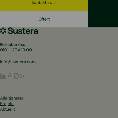
Kontakta oss
Offert
Sustera
Sweden
Kontakta oss
010 – 204 19 00
info@sustera.com
LinkedIn
Facebook
Instagram
Youtube
Alla tjänster
Projekt
Aktuellt