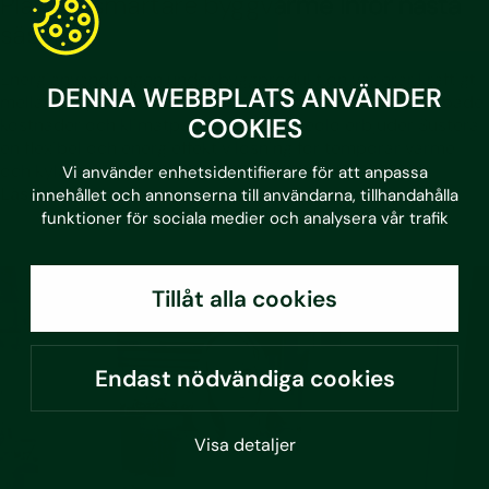
Planera smartare byggvärme inför nästa
säsong
Energianvändningen under byggproduktion varierar kraftigt
DENNA WEBBPLATS ANVÄNDER
mellan projekt, och ofta finns stor potential att minska både
COOKIES
kostnader och klimatpåverkan. Med Geolo erbjuder Sustera
en flexibel och energieffektiv lösning för temporär värme
och kyla, anpassad efter varje projekts behov.
Vi använder enhetsidentifierare för att anpassa
Läs mer
innehållet och annonserna till användarna, tillhandahålla
funktioner för sociala medier och analysera vår trafik
Tillåt alla cookies
Endast nödvändiga cookies
Visa detaljer