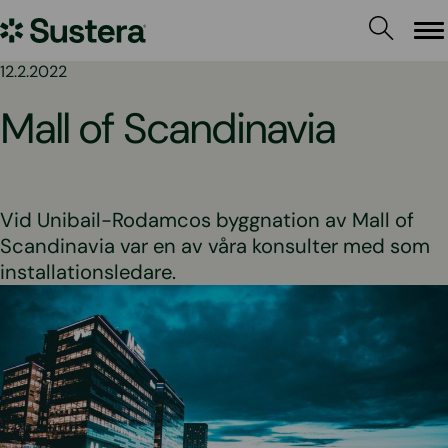
Hoppa
Sustera
till
Me
innehållet
Sweden
12.2.2022
Mall of Scandinavia
Vid Unibail-Rodamcos byggnation av Mall of
Scandinavia var en av våra konsulter med som
installationsledare.