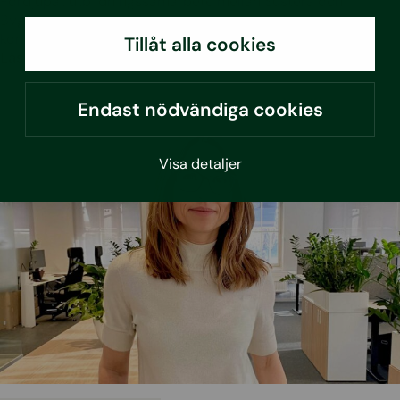
Fördjupat utbildningssamarbete mellan Sustera och
Byggbranschens utbildningscenter stärker företags
kompetens inom ramen för fuktmätningar
Tillåt alla cookies
Läs mer
Endast nödvändiga cookies
Visa detaljer