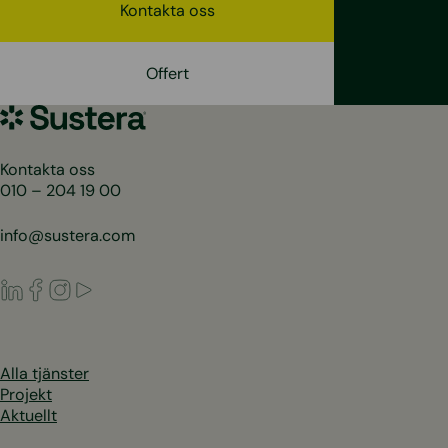
Kontakta oss
Offert
Sustera
Sweden
Kontakta oss
010 – 204 19 00
info@sustera.com
LinkedIn
Facebook
Instagram
Youtube
Alla tjänster
Projekt
Aktuellt