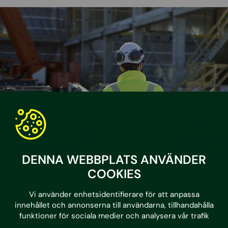
DENNA WEBBPLATS ANVÄNDER
COOKIES
•
9.6.2026
Pressreleaser
Samarbete med Byggbranschens
Vi använder enhetsidentifierare för att anpassa
innehållet och annonserna till användarna, tillhandahålla
utbildningscenter
funktioner för sociala medier och analysera vår trafik