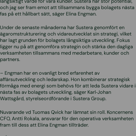
långsiktigt värde för våra kunder. Sustera har stor potential,
och jag ser fram emot att tillsammans bygga bolagets nästa
fas på ett hållbart sätt, säger Elina Engman.
Under de senaste månaderna har Sustera genomfört en
ägaromstrukturering och vidareutvecklat sin strategi, vilket
har lagt grunden för bolagets långsiktiga utveckling. Fokus
ligger nu på att genomföra strategin och stärka den dagliga
verksamheten tillsammans med medarbetare, kunder och
partners.
– Engman har en ovanligt bred erfarenhet av
affärsutveckling och ledarskap. Hon kombinerar strategisk
förmåga med energi som behövs för att leda Sustera vidare i
nästa fas av bolagets utveckling, säger Karl‑Johan
Wattsgård, styrelseordförande i Sustera Group.
Nuvarande vd Tuomas Qvick har lämnat sin roll. Koncernens
CFO, Antti Rokala, ansvarar för den operativa verksamheten
fram till dess att Elina Engman tillträder.