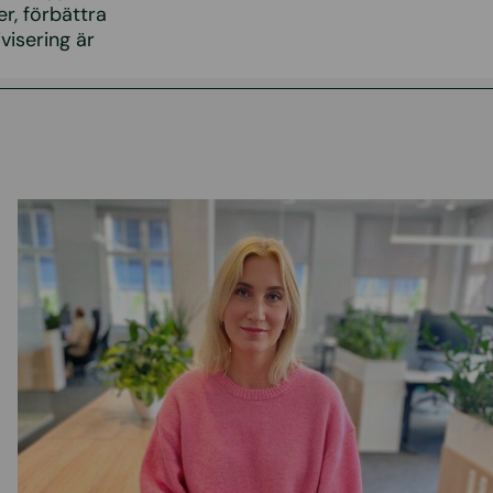
r, förbättra
ivisering är