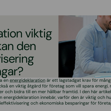
tion viktig
 kan den
visering
ngar?
ra en
energideklaration
är ett lagstadgat krav för många
kså en viktig åtgärd för företag som vill spara energi,
r och bidra till en mer hållbar framtid. I den här artike
 energideklaration innebär, varför den är viktig och h
rgieffektivisering och ekonomiska besparingar för företa