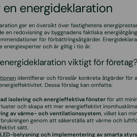
 en energideklaration
aration ger en översikt över fastighetens energiprest
de en redovisning av byggnadens faktiska energiåtgån
mmendationer för förbättringsåtgärder. Energideklara
e energiexperter och är giltig i tio år.
 energideklaration viktigt för företag
ationen
identifierar och föreslår konkreta åtgärder för 
nergieffektivitet. Dessa förslag kan omfatta:
ad isolering och energieffektiva fönster
för att min
luster och skapa ett mer energieffektivt inomhusklima
ing av värme- och ventilationssystem
, vilket kan mi
rbrukningen genom att säkerställa att värme och luftf
fektivt sätt.
ll LED-belysning och implementering av smarta sty