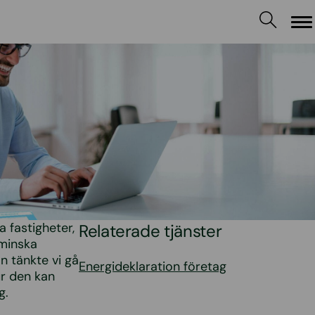
M
 fastigheter,
Relaterade tjänster
 minska
ln tänkte vi gå
Energideklaration företag
ur den kan
g.