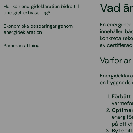
Vad är
Hur kan energideklaration bidra till
energieffektivisering?
En energidekl
Ekonomiska besparingar genom
innehåller bå
energideklaration
konkreta reko
av certifierad
Sammanfattning
Varför är
Energideklar
en byggnads e
Förbättr
värmeför
Optimer
energifö
på ett ef
Byte ti