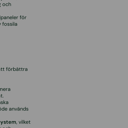
g och
lpaneler för
 fossila
tt förbättra
imera
t.
nska
löde används
rsystem
, vilket