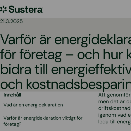
Hoppa
Sustera
till
innehållet
Sweden
21.3.2025
Varför är energideklara
för företag – och hur
bidra till energieffekti
och kostnadsbespari
Innehåll
Att genomfö
men det är oc
Vad är en energideklaration
driftskostnade
igenom vad en
Varför är energideklaration viktigt för
leda till ene
företag?