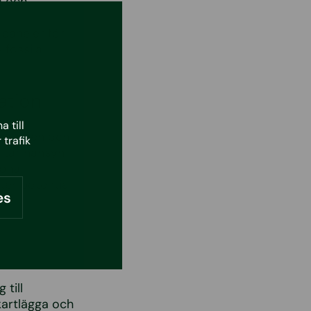
g och
lpaneler för
 fossila
ation
 till
rationen och
 trafik
 tar hänsyn
ppnå
ter potential
es
 till
kartlägga och