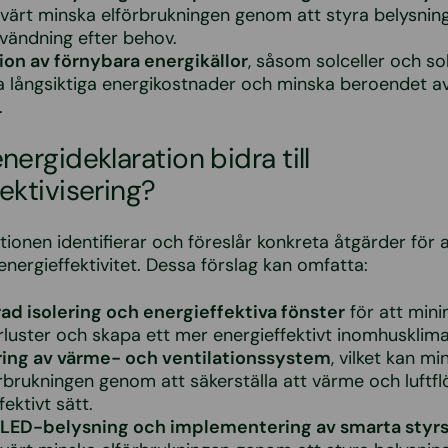
värt minska elförbrukningen genom att styra belysnin
vändning efter behov.
tion av förnybara energikällor
, såsom solceller och so
a långsiktiga energikostnader och minska beroendet av
.
nergideklaration bidra till
ektivisering?
tionen identifierar och föreslår konkreta åtgärder för a
nergieffektivitet. Dessa förslag kan omfatta:
ad isolering och energieffektiva fönster
för att min
luster och skapa ett mer energieffektivt inomhusklima
ing av värme- och ventilationssystem
, vilket kan mi
rbrukningen genom att säkerställa att värme och luftf
fektivt sätt.
ll LED-belysning och implementering av smarta sty