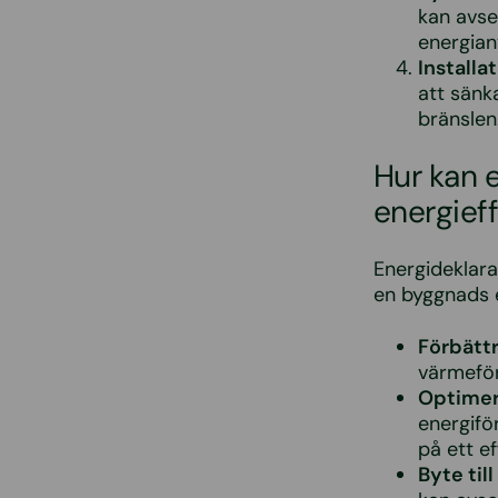
kan avse
energian
Installa
att sänk
bränslen
Hur kan e
energieff
Energideklara
en byggnads e
Förbättr
värmeför
Optimer
energifö
på ett ef
Byte ti