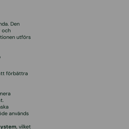
anda. Den
g och
tionen utförs
?
att förbättra
imera
t.
nska
löde används
rsystem
, vilket