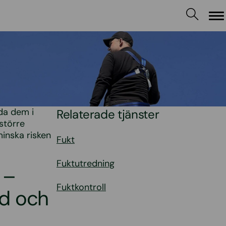
M
rda dem i
Relaterade tjänster
 större
minska risken
Fukt
Fuktutredning
 –
Fuktkontroll
nd och