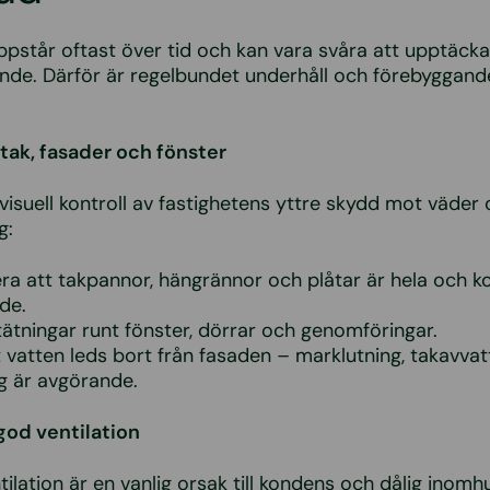
pstår oftast över tid och kan vara svåra att upptäcka
ande. Därför är regelbundet underhåll och förebyggand
 tak, fasader och fönster
isuell kontroll av fastighetens yttre skydd mot väder 
g:
era att takpannor, hängrännor och plåtar är hela och k
de.
tätningar runt fönster, dörrar och genomföringar.
att vatten leds bort från fasaden – marklutning, takavva
g är avgörande.
 god ventilation
ilation är en vanlig orsak till kondens och dålig inomhu