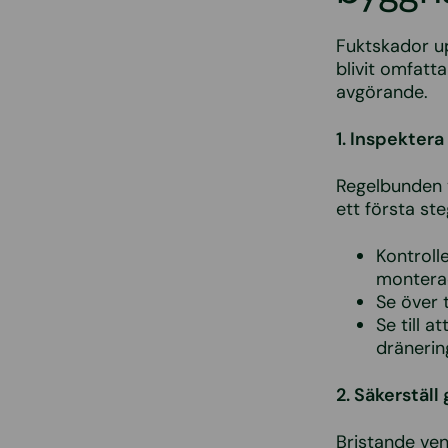
Fuktskador up
blivit omfatt
avgörande.
1. Inspektera
Regelbunden v
ett första ste
Kontroll
montera
Se över 
Se till 
dränerin
2. Säkerställ
Bristande vent