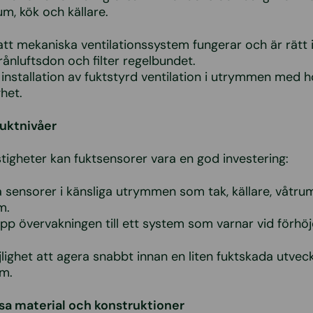
rum, kök och källare.
att mekaniska ventilationssystem fungerar och är rätt 
rånluftsdon och filter regelbundet.
installation av fuktstyrd ventilation i utrymmen med 
ghet.
fuktnivåer
stigheter kan fuktsensorer vara en god investering:
ra sensorer i känsliga utrymmen som tak, källare, våtru
m.
pp övervakningen till ett system som varnar vid förhöj
ighet att agera snabbt innan en liten fuktskada utveckla
em.
sa material och konstruktioner