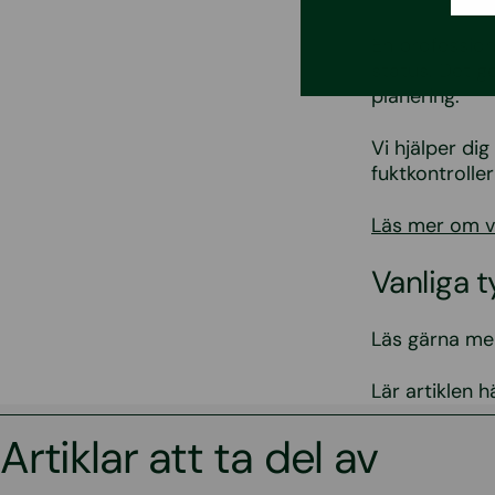
En professione
status. Det g
planering.
Vi hjälper di
fuktkontroller
Läs mer om vå
Vanliga 
Läs gärna mer
Lär artiklen h
Artiklar att ta del av