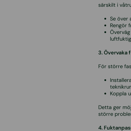
särskilt i våt
Se över 
Rengör f
Överväg 
luftfukti
3. Övervaka 
För större fa
Installe
teknikru
Koppla u
Detta ger möjl
större probl
4. Fuktanpas