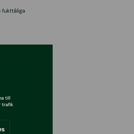
 fukttåliga
r.
ex. att inte
 till
.
 trafik
es