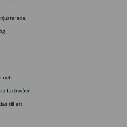
injusterade.
hög
m och
da fuktnivåer.
s till ett