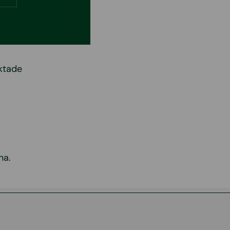
fastighetens
iktig
iktade
na.