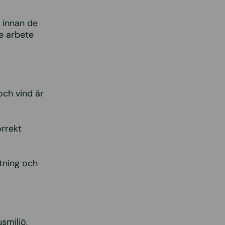
 innan de
e arbete
och vind är
orrekt
ttning och
smiljö,