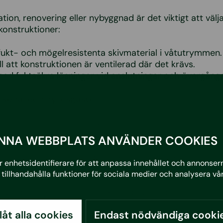
ion, renovering eller nybyggnad är det viktigt att välja
konstruktioner:
ukt- och mögelresistenta skivmaterial i våtutrymmen.
l att konstruktionen är ventilerad där det krävs.
ed fuktsäkra lösningar vid anslutningar och övergånga
ersonal och hyresgäster
 fastighetsägare bör även se till att:
NNA WEBBPLATS ANVÄNDER COOKIES
onal vet vad de ska titta efter vid ronderingar.
ter informeras om vad som kan orsaka fuktproblem (t.
 enhetsidentifierare för att anpassa innehållet och annonserna
ter dusch eller torka tvätt i utrymmen utan ventilation)
tillhandahålla funktioner för sociala medier och analysera vår
i vardagen kan göra stor skillnad över tid!
llåt alla cookies
Endast nödvändiga cooki
 regelbunden fuktkontroll