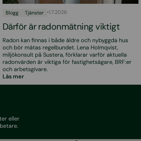
•
1.7.2026
Blogg
Tjänster
Därför är radonmätning viktigt
Radon kan finnas i både äldre och nybyggda hus
och bör mätas regelbundet. Lena Holmqvist,
miljökonsult på Sustera, förklarar varför aktuella
radonvärden är viktiga för fastighetsägare, BRF:er
och arbetsgivare.
Läs mer
er eller
betare.