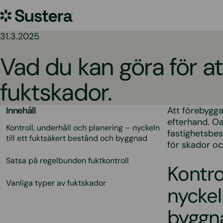
Hoppa
Sustera
till
innehållet
Sweden
31.3.2025
Vad du kan göra för a
fuktskador.
Innehåll
Att förebygg
efterhand. Oa
Kontroll, underhåll och planering – nyckeln
fastighetsbes
till ett fuktsäkert bestånd och byggnad
för skador o
Satsa på regelbunden fuktkontroll
Kontro
Vanliga typer av fuktskador
nyckel
byggn