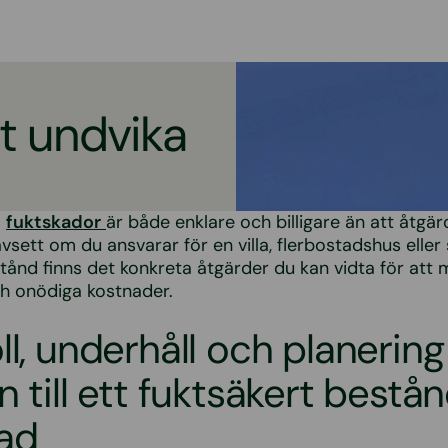
tt undvika
a
fuktskador
är både enklare och billigare än att åtgä
vsett om du ansvarar för en villa, flerbostadshus eller
tånd finns det konkreta åtgärder du kan vidta för att 
ch onödiga kostnader.
ll, underhåll och planering
n till ett fuktsäkert bestå
ad