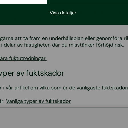
ll fuktkontroll är ett bra sätt att få en helhetsbild av 
Visa detaljer
er trygghet – både när det gäller akuta risker och långs
g gärna att ta fram en underhållsplan eller genomföra r
 i delar av fastigheten där du misstänker förhöjd risk.
ra fuktutredningar.
typer av fuktskador
 i vår artikel om vilka som är de vanligaste fuktskador
är:
Vanliga typer av fuktskador