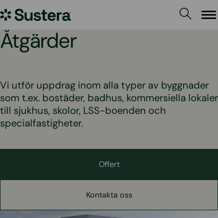
Hoppa
Sustera
till
Me
innehållet
Sweden
Åtgärder
Vi utför uppdrag inom alla typer av byggnader
som t.ex. bostäder, badhus, kommersiella lokaler
till sjukhus, skolor, LSS-boenden och
specialfastigheter.
Offert
Kontakta oss