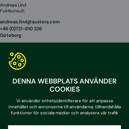
Andreas Lind
Fuktkonsult
andreas.lind@sustera.com
+46 (0)721-610 226
Göteborg
Patrik Risberg
Regionchef väst Fuktkonsult/Byggdoktor
patrik.risberg@sustera.com
+46 (0)767-851 121
DENNA WEBBPLATS ANVÄNDER
Artiklar att ta del av
COOKIES
Vi använder enhetsidentifierare för att anpassa
innehållet och annonserna till användarna, tillhandahålla
funktioner för sociala medier och analysera vår trafik