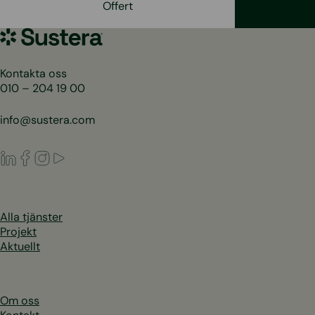
Offert
Sustera
Sweden
Kontakta oss
010 – 204 19 00
info@sustera.com
LinkedIn
Facebook
Instagram
Youtube
Alla tjänster
Projekt
Aktuellt
Om oss