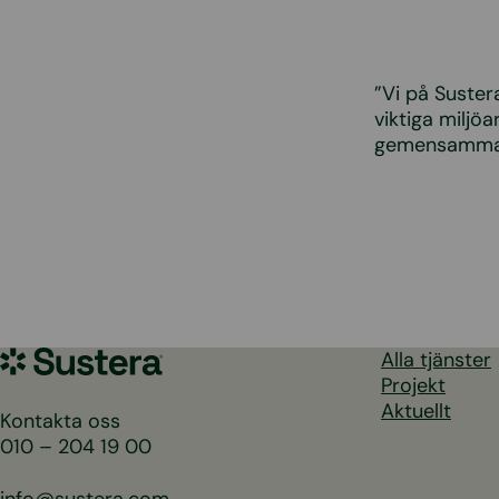
”Vi på Sustera
viktiga miljö
gemensamma 
Sustera
Alla tjänster
Sweden
Projekt
Aktuellt
Kontakta oss
010 – 204 19 00
info@sustera.com