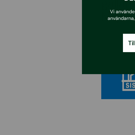
gälla
Vi använder
Miljöi
användarna, 
Ti