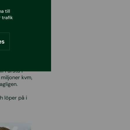
 till
 trafik
es
 ett
holms
iljarder
undskolor och
ll Farsta i
 miljoner kvm,
agligen.
h löper på i