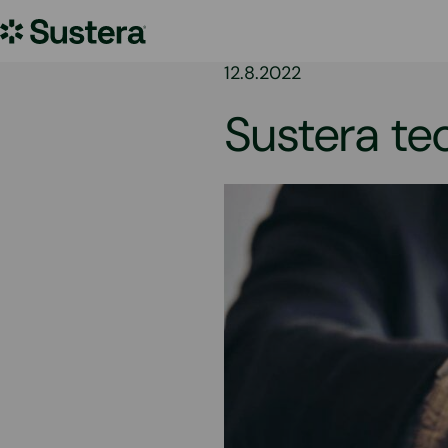
Hoppa
Sustera
till
innehållet
Sweden
12.8.2022
Sustera te