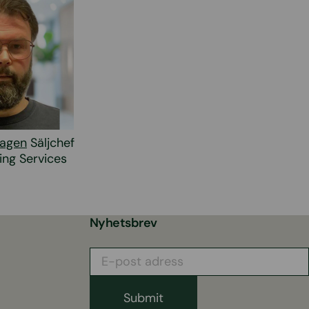
hagen
Säljchef
ing Services
Nyhetsbrev
E-
post
adress