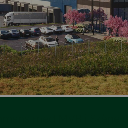
mmans med MVB i Skåne ut