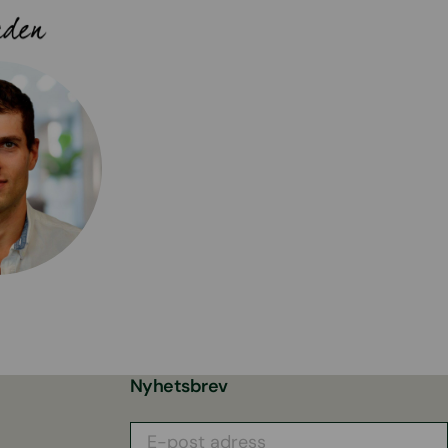
Nyhetsbrev
E-