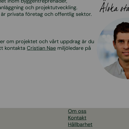
t inom byggentreprenader,
anläggning och projektutveckling.
är privata företag och offentlig sektor.
mer om projektet och vårt uppdrag är du
t kontakta
Cristian Nae
miljöledare på
Om oss
Kontakt
Hållbarhet