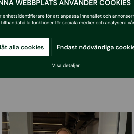
NNA WEBBPLATS ANVÄNDER COOKIES
rmation om Odevo besök gärna deras hemsida:
Odevo
 enhetsidentifierare för att anpassa innehållet och annonserna
otter-/systerbolag, Nabo och omfattar Nabos samtlig
tillhandahålla funktioner för sociala medier och analysera vår
, samt SBC Sveriges BostadsrättsCentrum AB och samt
llåt alla cookies
Endast nödvändiga cooki
Visa detaljer