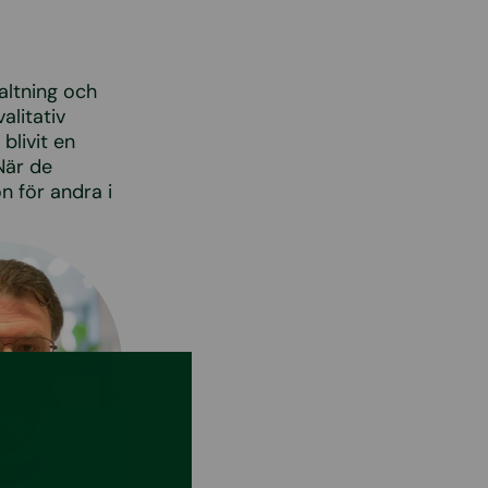
altning och
alitativ
blivit en
När de
n för andra i