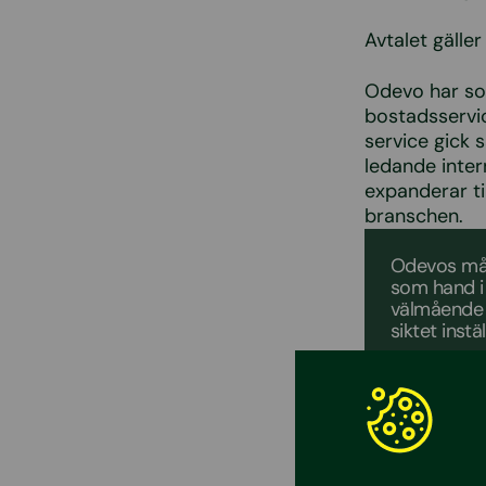
Avtalet gäller
Odevo har som
bostadsservic
service gick 
ledande inter
expanderar ti
branschen.
Odevos mål
som hand i h
välmående f
siktet instä
Fredrik Li