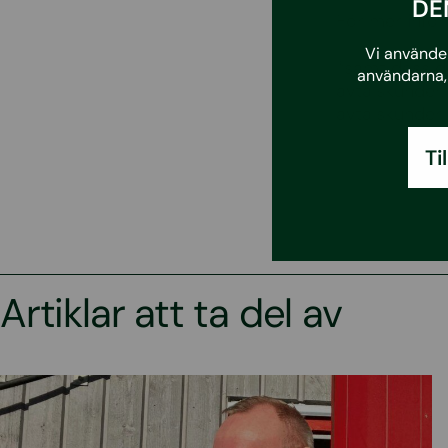
DE
För mer info
Vi använder
*samt dess d
användarna, 
avtalskunder
avtalskunder
Ti
Artiklar att ta del av