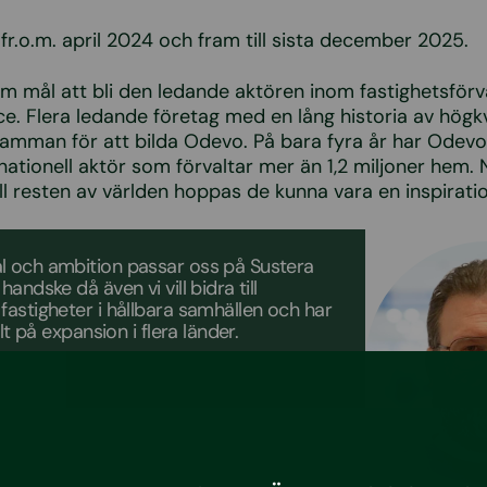
 fr.o.m. april 2024 och fram till sista december 2025.
 mål att bli den ledande aktören inom fastighetsförv
e. Flera ledande företag med en lång historia av högkv
samman för att bilda Odevo. På bara fyra år har Odevo 
nationell aktör som förvaltar mer än 1,2 miljoner hem. 
ll resten av världen hoppas de kunna vara en inspiratio
 och ambition passar oss på Sustera
andske då även vi vill bidra till
astigheter i hållbara samhällen och har
llt på expansion i flera länder.
ndhagen, kundrelationer Sustera