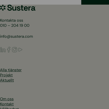
Sustera
Sweden
Kontakta oss
010 – 204 19 00
info@sustera.com
LinkedIn
Facebook
Instagram
Youtube
Alla tjänster
Projekt
Aktuellt
Om oss
Kontakt