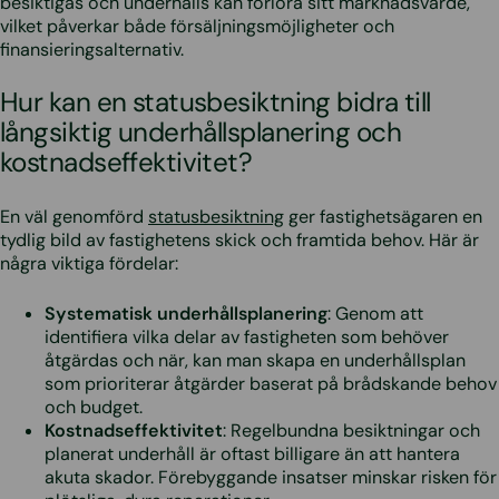
besiktigas och underhålls kan förlora sitt marknadsvärde,
vilket påverkar både försäljningsmöjligheter och
finansieringsalternativ.
Hur kan en statusbesiktning bidra till
långsiktig underhållsplanering och
kostnadseffektivitet?
En väl genomförd
statusbesiktning
ger fastighetsägaren en
tydlig bild av fastighetens skick och framtida behov. Här är
några viktiga fördelar:
Systematisk underhållsplanering
: Genom att
identifiera vilka delar av fastigheten som behöver
åtgärdas och när, kan man skapa en underhållsplan
som prioriterar åtgärder baserat på brådskande behov
och budget.
Kostnadseffektivitet
: Regelbundna besiktningar och
planerat underhåll är oftast billigare än att hantera
akuta skador. Förebyggande insatser minskar risken för