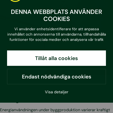
DENNA WEBBPLATS ANVÄNDER
COOKIES
Vi använder enhetsidentifierare för att anpassa
innehållet och annonserna till användarna, tillhandahålla
funktioner för sociala medier och analysera vår trafik
Tillåt alla cookies
Endast nödvändiga cookies
•
3.7.2026
Blogg
Planera smartare byggvärme inför nästa
Visa detaljer
säsong
Energianvändningen under byggproduktion varierar kraftigt