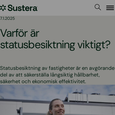
Hoppa
Sustera
till
Me
innehållet
Sweden
7.1.2025
Varför är
statusbesiktning viktigt?
Statusbesiktning av fastigheter är en avgörande
del av att säkerställa långsiktig hållbarhet,
säkerhet och ekonomisk effektivitet.