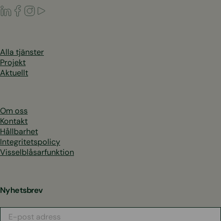
LinkedIn
Facebook
Instagram
Youtube
Alla tjänster
Projekt
Aktuellt
Om oss
Kontakt
Hållbarhet
Integritetspolicy
Visselblåsarfunktion
Nyhetsbrev
E-