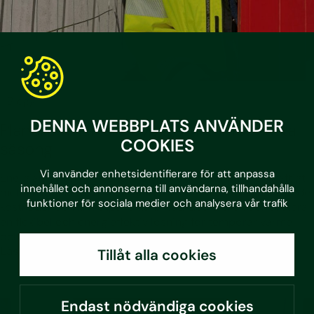
•
3.7.2026
Blogg
DENNA WEBBPLATS ANVÄNDER
Planera smartare byggvärme inför nästa
COOKIES
säsong
Vi använder enhetsidentifierare för att anpassa
Energianvändningen under byggproduktion varierar kraftigt
innehållet och annonserna till användarna, tillhandahålla
mellan projekt, och ofta finns stor potential att minska både
funktioner för sociala medier och analysera vår trafik
kostnader och klimatpåverkan. Med Geolo erbjuder Sustera
en flexibel och energieffektiv lösning för temporär värme
och kyla, anpassad efter varje projekts behov.
Läs mer
Tillåt alla cookies
Endast nödvändiga cookies