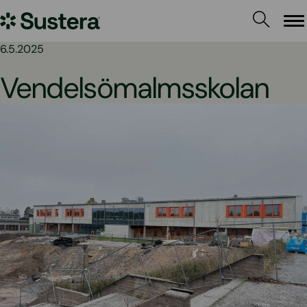
Hoppa
Sustera
till
Me
innehållet
Sweden
6.5.2025
Vendelsömalmsskolan