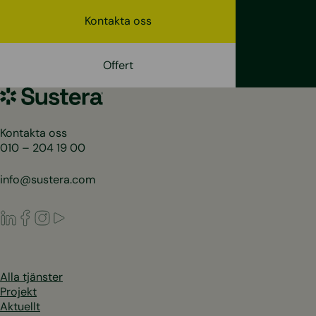
Kontakta oss
Offert
Sustera
Sweden
Kontakta oss
010 – 204 19 00
info@sustera.com
LinkedIn
Facebook
Instagram
Youtube
Alla tjänster
Projekt
Aktuellt