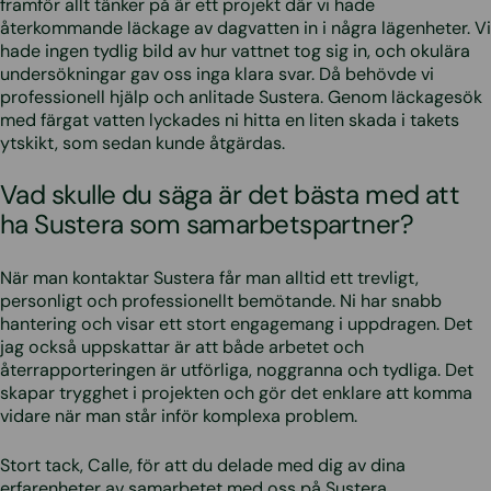
framför allt tänker på är ett projekt där vi hade
återkommande läckage av dagvatten in i några lägenheter. Vi
hade ingen tydlig bild av hur vattnet tog sig in, och okulära
undersökningar gav oss inga klara svar. Då behövde vi
professionell hjälp och anlitade Sustera. Genom läckagesök
med färgat vatten lyckades ni hitta en liten skada i takets
ytskikt, som sedan kunde åtgärdas.
Vad skulle du säga är det bästa med att
ha Sustera som samarbetspartner?
När man kontaktar Sustera får man alltid ett trevligt,
personligt och professionellt bemötande. Ni har snabb
hantering och visar ett stort engagemang i uppdragen. Det
jag också uppskattar är att både arbetet och
återrapporteringen är utförliga, noggranna och tydliga. Det
skapar trygghet i projekten och gör det enklare att komma
vidare när man står inför komplexa problem.
Stort tack, Calle, för att du delade med dig av dina
erfarenheter av samarbetet med oss på Sustera.