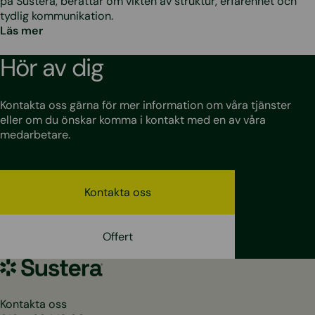
på Sustera, berättar om vikten av struktur, erfarenhet och
tydlig kommunikation.
Läs mer
Hör av dig
Kontakta oss gärna för mer information om våra tjänster
eller om du önskar komma i kontakt med en av våra
medarbetare.
Kontakta oss
Offert
Sustera
Sweden
Kontakta oss