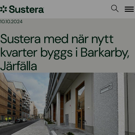
Hoppa
Sustera
till
Me
innehållet
Sweden
10.10.2024
Sustera med när nytt
kvarter byggs i Barkarby,
Järfälla