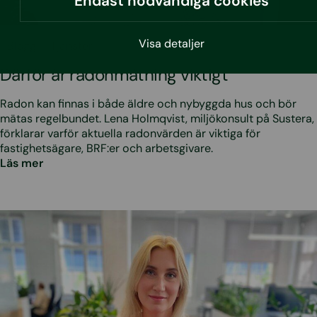
Endast nödvändiga cookies
Visa detaljer
•
1.7.2026
Blogg
Tjänster
Därför är radonmätning viktigt
Radon kan finnas i både äldre och nybyggda hus och bör
mätas regelbundet. Lena Holmqvist, miljökonsult på Sustera,
förklarar varför aktuella radonvärden är viktiga för
fastighetsägare, BRF:er och arbetsgivare.
Läs mer