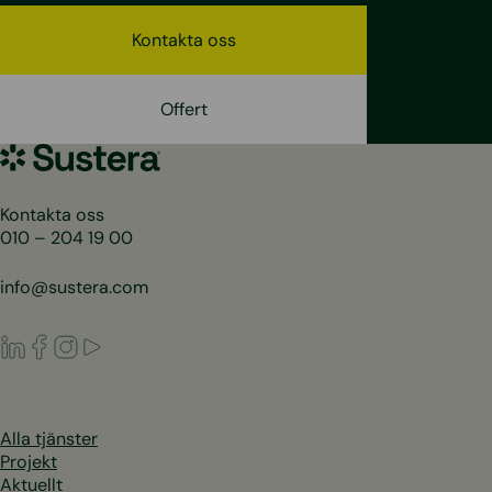
Kontakta oss
Offert
Sustera
Sweden
Kontakta oss
010 – 204 19 00
info@sustera.com
LinkedIn
Facebook
Instagram
Youtube
Alla tjänster
Projekt
Aktuellt