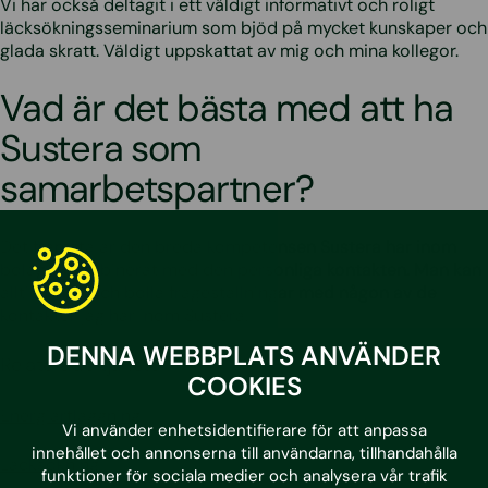
Vi har också deltagit i ett väldigt informativt och roligt
läcksökningsseminarium som bjöd på mycket kunskaper och
glada skratt. Väldigt uppskattat av mig och mina kollegor.
Vad är det bästa med att ha
Sustera som
samarbetspartner?
Det främsta är den breda kompetensen Sustera har inom
bolaget kombinerat med den personliga kontakten. Man kan
alltid ringa och bolla frågeställningar med någon av de
kontakter jag har inom Sustera.
DENNA WEBBPLATS ANVÄNDER
Relaterade tjänster
COOKIES
Energiartläggning
Vi använder enhetsidentifierare för att anpassa
innehållet och annonserna till användarna, tillhandahålla
Läcksökning
funktioner för sociala medier och analysera vår trafik