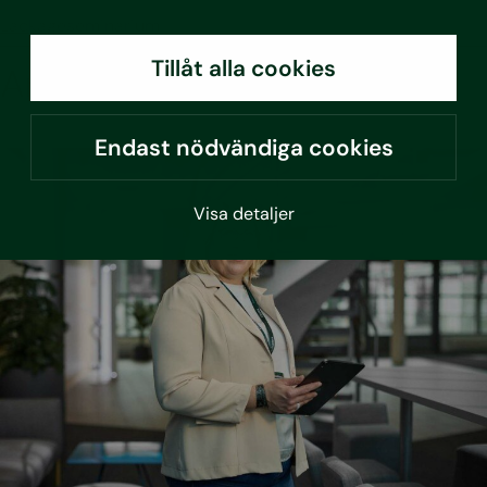
Läckageseminarium
Tillåt alla cookies
Artiklar att ta del av
Endast nödvändiga cookies
Visa detaljer