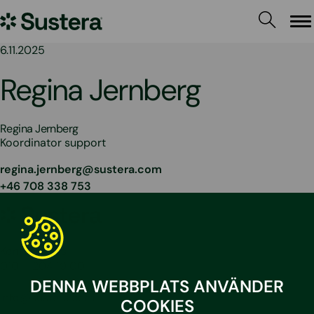
Hoppa
Sustera
till
Me
innehållet
Sweden
6.11.2025
Regina Jernberg
Regina Jernberg
Koordinator support
regina.jernberg@sustera.com
+46 708 338 753
Sustera
Sweden
Kontakta oss
010 – 204 19 00
DENNA WEBBPLATS ANVÄNDER
info@sustera.com
COOKIES