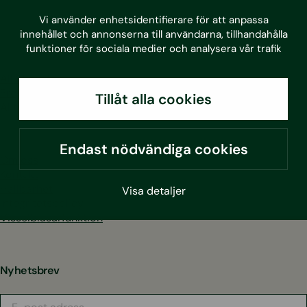
LinkedIn
Facebook
Instagram
Youtube
Vi använder enhetsidentifierare för att anpassa
innehållet och annonserna till användarna, tillhandahålla
funktioner för sociala medier och analysera vår trafik
Alla tjänster
Projekt
Tillåt alla cookies
Aktuellt
Endast nödvändiga cookies
Om oss
Kontakt
Hållbarhet
Visa detaljer
Integritetspolicy
Visselblåsarfunktion
Nyhetsbrev
E-