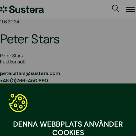
Hoppa
Sustera
till
Me
innehållet
Sweden
11.6.2024
Peter Stars
Peter Stars
Fuktkonsult
peter.stars@sustera.com
+46 (0)766-450 890
Sustera
Sweden
Kontakta oss
010 – 204 19 00
DENNA WEBBPLATS ANVÄNDER
info@sustera.com
COOKIES