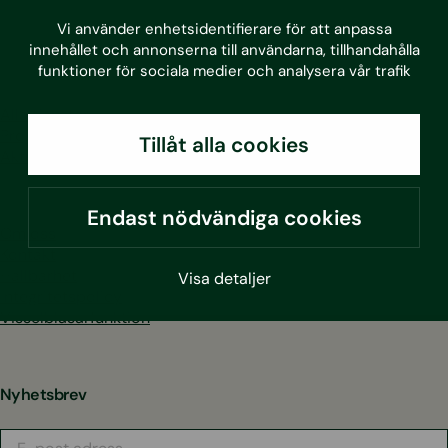
LinkedIn
Facebook
Instagram
Youtube
Vi använder enhetsidentifierare för att anpassa
innehållet och annonserna till användarna, tillhandahålla
funktioner för sociala medier och analysera vår trafik
Alla tjänster
Projekt
Tillåt alla cookies
Aktuellt
Endast nödvändiga cookies
Om oss
Kontakt
Hållbarhet
Visa detaljer
Integritetspolicy
Visselblåsarfunktion
Nyhetsbrev
E-