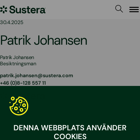
Hoppa
Sustera
till
Me
innehållet
Sweden
30.4.2025
Patrik Johansen
Patrik Johansen
Besiktningsman
patrik.johansen@sustera.com
+46 (0)8-128 557 11
Sustera
Sweden
Kontakta oss
010 – 204 19 00
DENNA WEBBPLATS ANVÄNDER
info@sustera.com
COOKIES