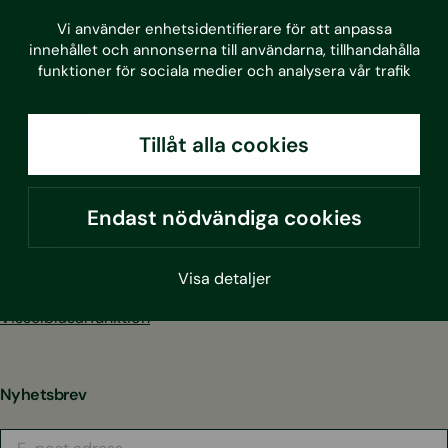
LinkedIn
Facebook
Instagram
Youtube
Vi använder enhetsidentifierare för att anpassa
innehållet och annonserna till användarna, tillhandahålla
funktioner för sociala medier och analysera vår trafik
Alla tjänster
Projekt
Tillåt alla cookies
Aktuellt
Endast nödvändiga cookies
Om oss
Kontakt
Hållbarhet
Visa detaljer
Integritetspolicy
Visselblåsarfunktion
Nyhetsbrev
E-