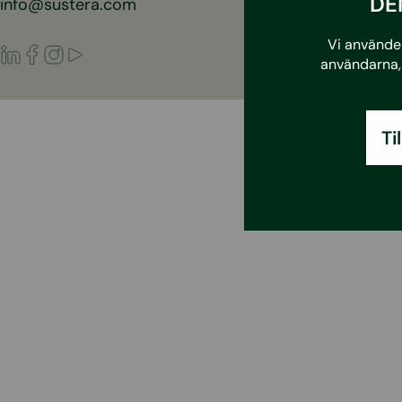
DE
info@sustera.com
Vi använder
LinkedIn
Facebook
Instagram
Youtube
användarna, 
Ti