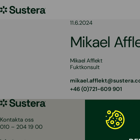
Hoppa
Sustera
till
innehållet
Sweden
11.6.2024
Mikael Affl
Mikael Afflekt
Fuktkonsult
mikael.afflekt@sustera.
+46 (0)721-609 901
Sustera
Alla tjänster
Sweden
Projekt
Aktuellt
Kontakta oss
010 – 204 19 00