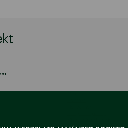
ekt
com
Om oss
Kontakt
Hållbarhet
Integritetspolicy
Visselblåsarfunktion