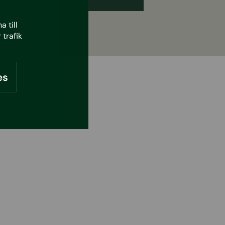
 till
 trafik
es