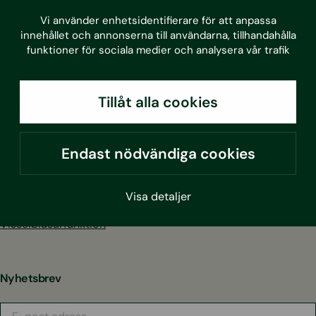
LinkedIn
Facebook
Instagram
Youtube
Vi använder enhetsidentifierare för att anpassa
innehållet och annonserna till användarna, tillhandahålla
funktioner för sociala medier och analysera vår trafik
Alla tjänster
Projekt
Tillåt alla cookies
Aktuellt
Endast nödvändiga cookies
Om oss
Kontakt
Hållbarhet
Visa detaljer
Integritetspolicy
Visselblåsarfunktion
Nyhetsbrev
E-