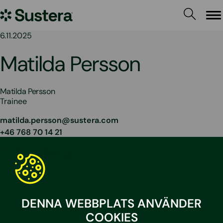
Hoppa
Sustera
till
Me
innehållet
Sweden
6.11.2025
Matilda Persson
Matilda Persson
Trainee
matilda.persson@sustera.com
+46 768 70 14 21
Sustera
Sweden
Kontakta oss
010 – 204 19 00
DENNA WEBBPLATS ANVÄNDER
info@sustera.com
COOKIES