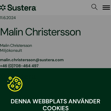
Hoppa
Sustera
till
Me
innehållet
Sweden
11.6.2024
Malin Christersson
Malin Christersson
Miljökonsult
malin.christersson@sustera.com
+46 (0)708-464 497
Sustera
Sweden
Kontakta oss
010 – 204 19 00
DENNA WEBBPLATS ANVÄNDER
info@sustera.com
COOKIES