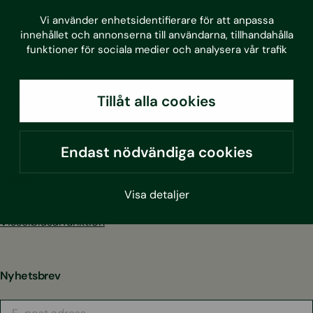
LinkedIn
Facebook
Instagram
Youtube
Vi använder enhetsidentifierare för att anpassa
innehållet och annonserna till användarna, tillhandahålla
funktioner för sociala medier och analysera vår trafik
Alla tjänster
Projekt
Tillåt alla cookies
Aktuellt
Endast nödvändiga cookies
Om oss
Kontakt
Hållbarhet
Visa detaljer
Integritetspolicy
Visselblåsarfunktion
Nyhetsbrev
E-