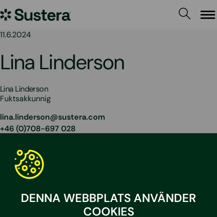
Hoppa
Sustera
till
Me
innehållet
Sweden
11.6.2024
Lina Linderson
Lina Linderson
Fuktsakkunnig
lina.linderson@sustera.com
+46 (0)708-697 028
Sustera
Sweden
Kontakta oss
010 – 204 19 00
DENNA WEBBPLATS ANVÄNDER
info@sustera.com
COOKIES