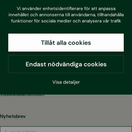
LinkedIn
Facebook
Instagram
Youtube
Vi använder enhetsidentifierare för att anpassa
innehållet och annonserna till användarna, tillhandahålla
funktioner för sociala medier och analysera vår trafik
Alla tjänster
Projekt
Tillåt alla cookies
Aktuellt
Endast nödvändiga cookies
Om oss
Kontakt
Hållbarhet
Visa detaljer
Integritetspolicy
Visselblåsarfunktion
Nyhetsbrev
E-