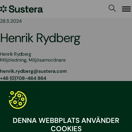
Hoppa
Sustera
till
Me
innehållet
Sweden
28.5.2024
Henrik Rydberg
Henrik Rydberg
Miljöledning, Miljösamordnare
henrik.rydberg@sustera.com
+46 (0)708-464 864
Sustera
Sweden
Kontakta oss
010 – 204 19 00
DENNA WEBBPLATS ANVÄNDER
info@sustera.com
COOKIES