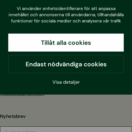
LinkedIn
Facebook
Instagram
Youtube
Vi använder enhetsidentifierare för att anpassa
innehållet och annonserna till användarna, tillhandahålla
funktioner för sociala medier och analysera vår trafik
Alla tjänster
Projekt
Tillåt alla cookies
Aktuellt
Endast nödvändiga cookies
Om oss
Kontakt
Hållbarhet
Visa detaljer
Integritetspolicy
Visselblåsarfunktion
Nyhetsbrev
E-