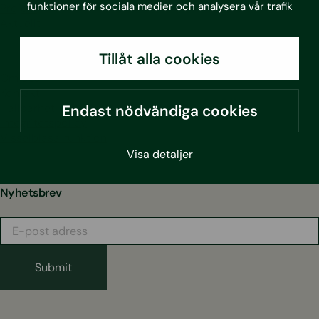
funktioner för sociala medier och analysera vår trafik
Projekt
Aktuellt
Tillåt alla cookies
Om oss
Kontakt
Hållbarhet
Endast nödvändiga cookies
Integritetspolicy
Visselblåsarfunktion
Visa detaljer
Nyhetsbrev
E-
post
adress