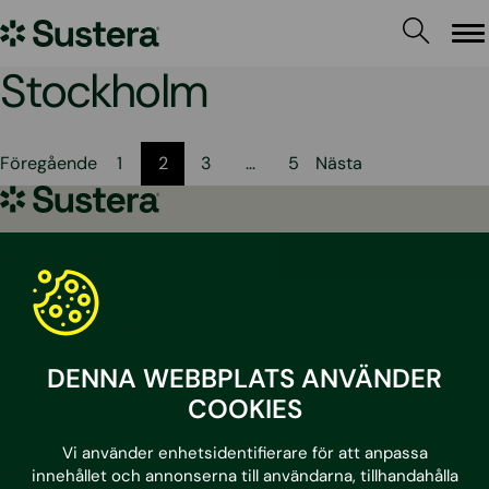
Hoppa
Sustera
till
Me
innehållet
Sweden
Stockholm
Sidnumrering
Föregående
1
2
3
…
5
Nästa
för
Sustera
Sweden
inlägg
Kontakta oss
010 – 204 19 00
info@sustera.com
DENNA WEBBPLATS ANVÄNDER
LinkedIn
Facebook
Instagram
Youtube
COOKIES
Vi använder enhetsidentifierare för att anpassa
innehållet och annonserna till användarna, tillhandahålla
Alla tjänster