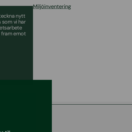
Miljöinventering
teckna nytt
s som vi har
hetsarbete
er fram emot