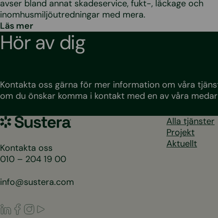
avser bland annat skadeservice, fukt-, läckage och
inomhusmiljöutredningar med mera.
Läs mer
Hör av dig
Kontakta oss gärna för mer information om våra tjänst
om du önskar komma i kontakt med en av våra medar
Sustera
Alla tjänster
Sweden
Projekt
Aktuellt
Kontakta oss
010 – 204 19 00
info@sustera.com
LinkedIn
Facebook
Instagram
Youtube