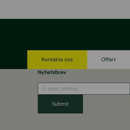
Kontakta oss
Offert
Nyhetsbrev
E-
post
adress