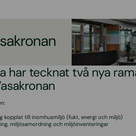
asakronan
a har tecknat två nya ram
asakronan
n:
 kopplat till inomhusmiljö (fukt, energi och miljö)
ning, miljösamordning och miljöinventeringar