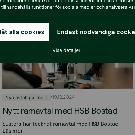
 enhetsidentifierare för att anpassa innehållet och annonserna
tillhandahålla funktioner för sociala medier och analysera vår
llåt alla cookies
Endast nödvändiga cooki
Visa detaljer
•
19.12.2024
Nya avtalspartners
Nytt ramavtal med HSB Bostad
Sustera har tecknat ramavtal med HSB Bostad.
Läs mer