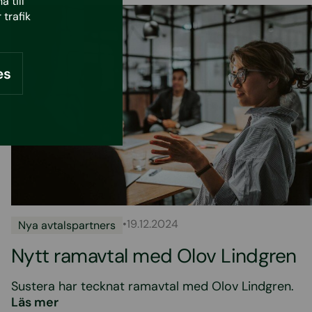
 till
 trafik
es
•
19.12.2024
Nya avtalspartners
Nytt ramavtal med Olov Lindgren
Sustera har tecknat ramavtal med Olov Lindgren.
Läs mer