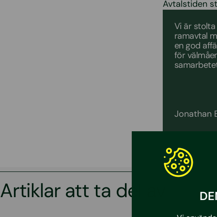
Avtalstiden s
Vi är stolt
ramavtal me
en god affä
för välmåen
samarbetet
Jonathan B
Artiklar att ta del av
DE