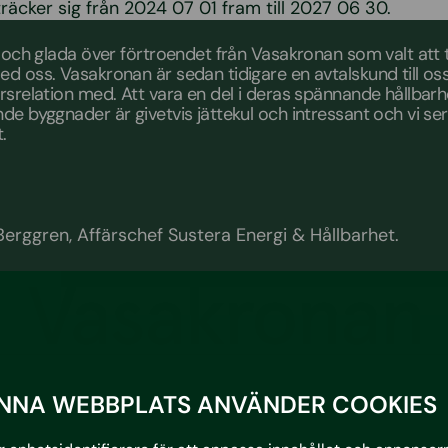
träcker sig från 2024 07 01 fram till 2027 06 30.
a och glada över förtroendet från Vasakronan som valt att 
d oss. Vasakronan är sedan tidigare en avtalskund till os
rsrelation med. Att vara en del i deras spännande hållbar
de byggnader är givetvis jättekul och intressant och vi s
.
erggren, Affärschef Sustera Energi & Hållbarhet.
NNA WEBBPLATS ANVÄNDER COOKIES