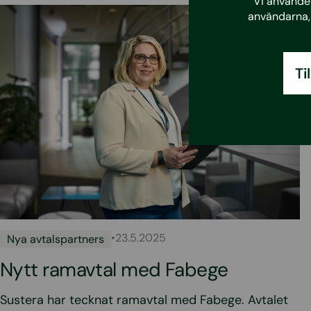
Vi använder
användarna, 
Ti
•
23.5.2025
Nya avtalspartners
Nytt ramavtal med Fabege
Sustera har tecknat ramavtal med Fabege. Avtalet