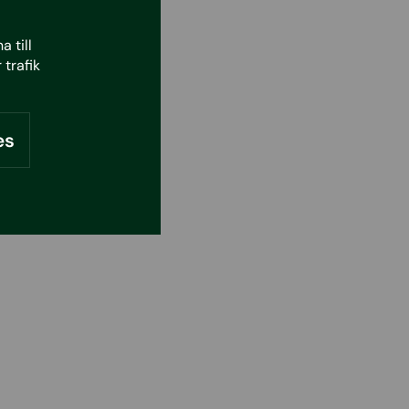
 till
 trafik
es