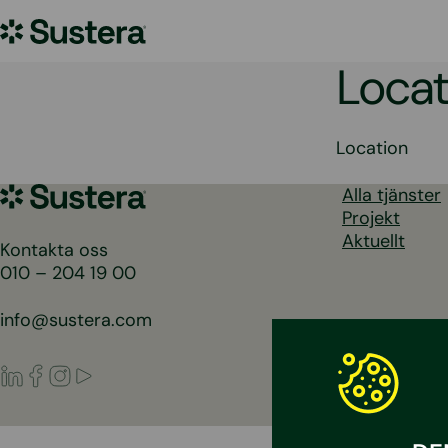
Hoppa
Sustera
till
innehållet
Sweden
Locat
Location
Sustera
Alla tjänster
Sweden
Projekt
Aktuellt
Kontakta oss
010 – 204 19 00
info@sustera.com
LinkedIn
Facebook
Instagram
Youtube