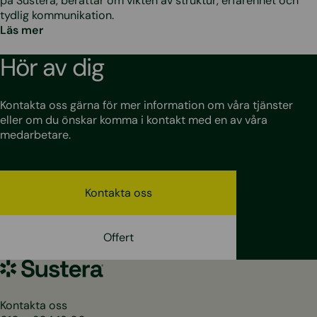
på Sustera, berättar om vikten av struktur, erfarenhet och
tydlig kommunikation.
Läs mer
Hör av dig
Kontakta oss gärna för mer information om våra tjänster
eller om du önskar komma i kontakt med en av våra
medarbetare.
Kontakta oss
Offert
Sustera
Sweden
Kontakta oss