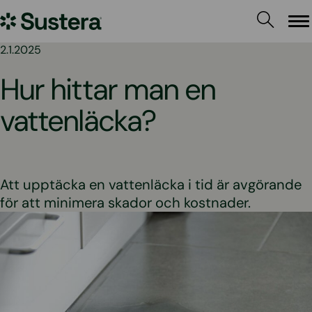
Hoppa
Sustera
till
Me
innehållet
Sweden
2.1.2025
Hur hittar man en
vattenläcka?
Att upptäcka en vattenläcka i tid är avgörande
för att minimera skador och kostnader.