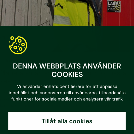
•
3.7.2026
Blogg
DENNA WEBBPLATS ANVÄNDER
Planera smartare byggvärme inför nästa
COOKIES
säsong
Vi använder enhetsidentifierare för att anpassa
innehållet och annonserna till användarna, tillhandahålla
Energianvändningen under byggproduktion varierar kraftigt
funktioner för sociala medier och analysera vår trafik
mellan projekt, och ofta finns stor potential att minska både
kostnader och klimatpåverkan. Med Geolo erbjuder Sustera
en flexibel och energieffektiv lösning för temporär värme
och kyla, anpassad efter varje projekts behov.
Tillåt alla cookies
Läs mer