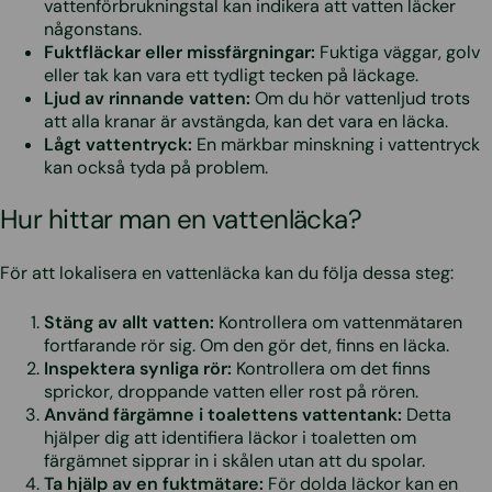
vattenförbrukningstal kan indikera att vatten läcker
någonstans.
Fuktfläckar eller missfärgningar:
Fuktiga väggar, golv
eller tak kan vara ett tydligt tecken på läckage.
Ljud av rinnande vatten:
Om du hör vattenljud trots
att alla kranar är avstängda, kan det vara en läcka.
Lågt vattentryck:
En märkbar minskning i vattentryck
kan också tyda på problem.
Hur hittar man en vattenläcka?
För att lokalisera en vattenläcka kan du följa dessa steg:
Stäng av allt vatten:
Kontrollera om vattenmätaren
fortfarande rör sig. Om den gör det, finns en läcka.
Inspektera synliga rör:
Kontrollera om det finns
sprickor, droppande vatten eller rost på rören.
Använd färgämne i toalettens vattentank:
Detta
hjälper dig att identifiera läckor i toaletten om
färgämnet sipprar in i skålen utan att du spolar.
Ta hjälp av en fuktmätare:
För dolda läckor kan en