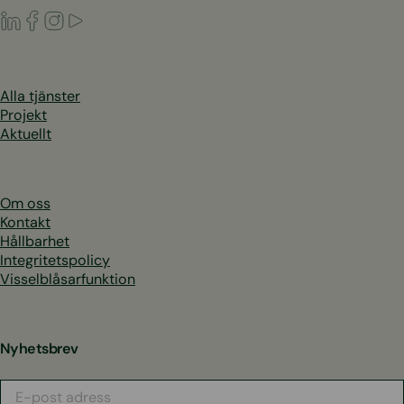
LinkedIn
Facebook
Instagram
Youtube
Alla tjänster
Projekt
Aktuellt
Om oss
Kontakt
Hållbarhet
Integritetspolicy
Visselblåsarfunktion
Nyhetsbrev
E-