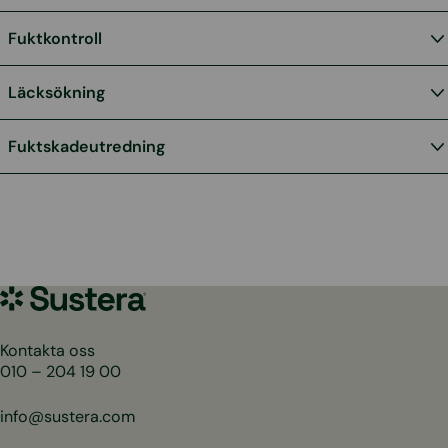
Fuktkontroll
Läcksökning
Fuktskadeutredning
Sustera
Sweden
Kontakta oss
010 – 204 19 00
info@sustera.com