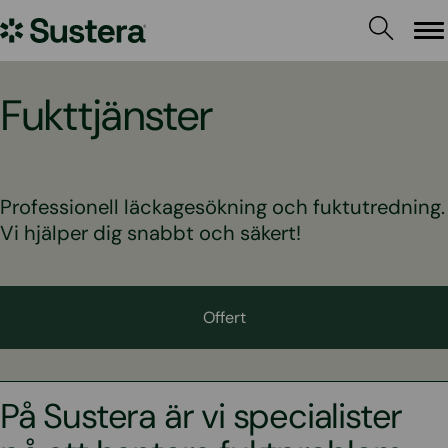
Hoppa
Sustera
till
Me
innehållet
Sweden
Fukttjänster
Professionell läckagesökning och fuktutredning.
Vi hjälper dig snabbt och säkert!
Offert
På Sustera är vi specialister