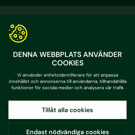
Tydlighet
Vi ger dig tydlig dokumentation på det arbete och
DENNA WEBBPLATS ANVÄNDER
uppdrag som vi utfört.
COOKIES
Vi använder enhetsidentifierare för att anpassa
innehållet och annonserna till användarna, tillhandahålla
funktioner för sociala medier och analysera vår trafik
Så här säger våra kunder
Tillåt alla cookies
”Jag har ett mycket bra samarbete med Sustera. De håller
tidplaner och är serviceinriktade. Vidare är Susteras
dokumentation tydlig och korrekt och de håller kostnader
Endast nödvändiga cookies
enligt överenskommelse”