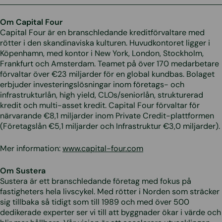
Om Capital Four
Capital Four är en branschledande kreditförvaltare med
rötter i den skandinaviska kulturen. Huvudkontoret ligger i
Köpenhamn, med kontor i New York, London, Stockholm,
Frankfurt och Amsterdam. Teamet på över 170 medarbetare
förvaltar över €23 miljarder för en global kundbas. Bolaget
erbjuder investeringslösningar inom företags- och
infrastrukturlån, high yield, CLOs/seniorlån, strukturerad
kredit och multi-asset kredit. Capital Four förvaltar för
närvarande €8,1 miljarder inom Private Credit-plattformen
(Företagslån €5,1 miljarder och Infrastruktur €3,0 miljarder).
Mer information:
www.capital-four.com
Om Sustera
Sustera är ett branschledande företag med fokus på
fastigheters hela livscykel. Med rötter i Norden som sträcker
sig tillbaka så tidigt som till 1989 och med över 500
dedikerade experter ser vi till att byggnader ökar i värde och