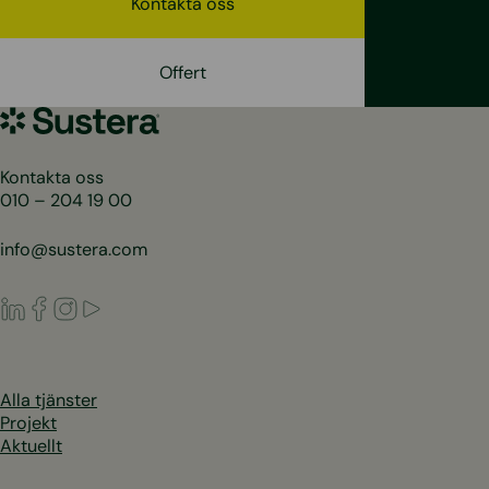
Kontakta oss
Offert
Sustera
Sweden
Kontakta oss
010 – 204 19 00
info@sustera.com
LinkedIn
Facebook
Instagram
Youtube
Alla tjänster
Projekt
Aktuellt