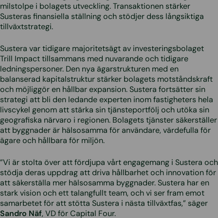
milstolpe i bolagets utveckling. Transaktionen stärker
Susteras finansiella ställning och stödjer dess långsiktiga
tillväxtstrategi.
Sustera var tidigare majoritetsägt av investeringsbolaget
Trill Impact tillsammans med nuvarande och tidigare
ledningspersoner. Den nya ägarstrukturen med en
balanserad kapitalstruktur stärker bolagets motståndskraft
och möjliggör en hållbar expansion. Sustera fortsätter sin
strategi att bli den ledande experten inom fastigheters hela
livscykel genom att stärka sin tjänsteportfölj och utöka sin
geografiska närvaro i regionen. Bolagets tjänster säkerställer
att byggnader är hälsosamma för användare, värdefulla för
ägare och hållbara för miljön.
”Vi är stolta över att fördjupa vårt engagemang i Sustera och
stödja deras uppdrag att driva hållbarhet och innovation för
att säkerställa mer hälsosamma byggnader. Sustera har en
stark vision och ett talangfullt team, och vi ser fram emot
samarbetet för att stötta Sustera i nästa tillväxtfas,” säger
Sandro Näf
, VD för Capital Four.