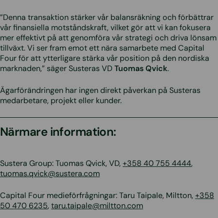
”Denna transaktion stärker vår balansräkning och förbättrar
vår finansiella motståndskraft, vilket gör att vi kan fokusera
mer effektivt på att genomföra vår strategi och driva lönsam
tillväxt. Vi ser fram emot ett nära samarbete med Capital
Four för att ytterligare stärka vår position på den nordiska
marknaden,” säger Susteras VD
Tuomas Qvick
.
Ägarförändringen har ingen direkt påverkan på Susteras
medarbetare, projekt eller kunder.
Närmare information:
Sustera Group: Tuomas Qvick, VD,
+358 40 755 4444
,
tuomas.qvick@sustera.com
Capital Four medieförfrågningar: Taru Taipale, Miltton,
+358
50 470 6235
,
taru.taipale@miltton.com