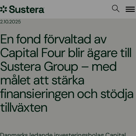
Hoppa
Sustera
till
Me
innehållet
Sweden
2.10.2025
En fond förvaltad av
Capital Four blir ägare till
Sustera Group – med
målet att stärka
finansieringen och stödja
tillväxten
Danmarks ledande investeringsbolag Capital