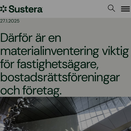
Hoppa
Sustera
till
Me
innehållet
Sweden
27.1.2025
Därför är en
materialinventering viktig
för fastighetsägare,
bostadsrättsföreningar
och företag.