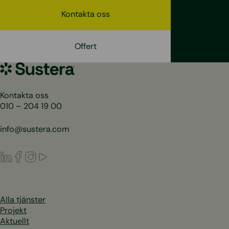
Kontakta oss
Offert
Sustera
Sweden
Kontakta oss
010 – 204 19 00
info@sustera.com
LinkedIn
Facebook
Instagram
Youtube
Alla tjänster
Projekt
Aktuellt