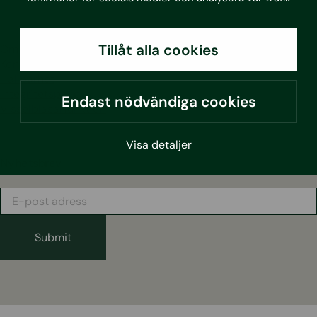
Tillåt alla cookies
Om oss
Kontakt
Hållbarhet
Integritetspolicy
Endast nödvändiga cookies
Visselblåsarfunktion
Visa detaljer
Nyhetsbrev
E-
post
adress