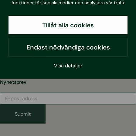
funktioner för sociala medier och analysera vår trafik
Projekt
Aktuellt
Tillåt alla cookies
Om oss
Kontakt
Hållbarhet
Endast nödvändiga cookies
Integritetspolicy
Visselblåsarfunktion
Visa detaljer
Nyhetsbrev
E-
post
adress