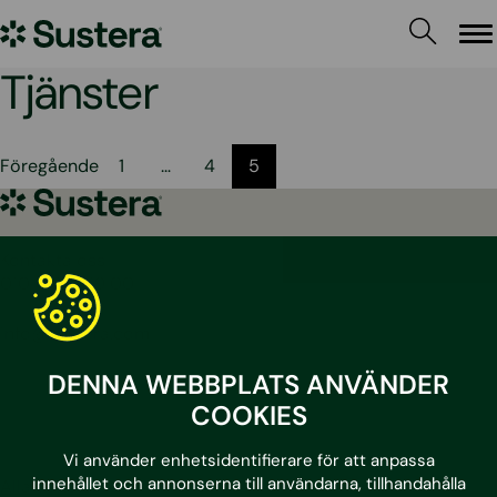
Hoppa
Sustera
till
Me
innehållet
Sweden
Tjänster
Sidnumrering
Föregående
1
…
4
5
för
Sustera
Sweden
inlägg
Kontakta oss
010 – 204 19 00
info@sustera.com
DENNA WEBBPLATS ANVÄNDER
LinkedIn
Facebook
Instagram
Youtube
COOKIES
Vi använder enhetsidentifierare för att anpassa
innehållet och annonserna till användarna, tillhandahålla
Alla tjänster