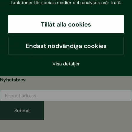
funktioner för sociala medier och analysera vår trafik
Projekt
Aktuellt
Tillåt alla cookies
Om oss
Kontakt
Hållbarhet
Endast nödvändiga cookies
Integritetspolicy
Visselblåsarfunktion
Visa detaljer
Nyhetsbrev
E-
post
adress