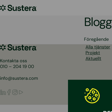
Hoppa
Sustera
till
innehållet
Sweden
Blogg
Sidnu
Föregående
Sustera
Alla tjänster
för
Sweden
Projekt
inlägg
Aktuellt
Kontakta oss
010 – 204 19 00
info@sustera.com
LinkedIn
Facebook
Instagram
Youtube