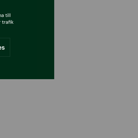
 till
 trafik
es