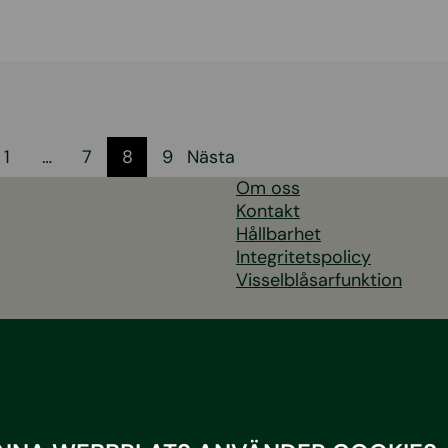
mrering
1
…
7
8
9
Nästa
Om oss
Kontakt
Hållbarhet
Integritetspolicy
Visselblåsarfunktion