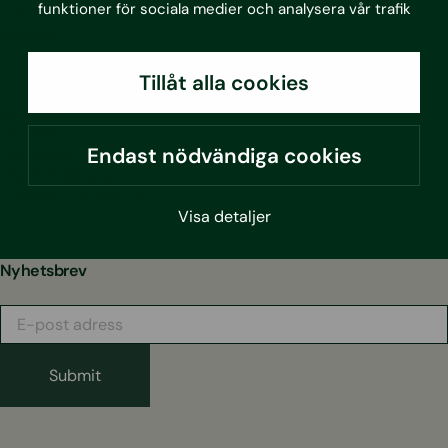
funktioner för sociala medier och analysera vår trafik
Projekt
Aktuellt
Tillåt alla cookies
Om oss
Kontakt
Hållbarhet
Endast nödvändiga cookies
Integritetspolicy
Visselblåsarfunktion
Visa detaljer
Nyhetsbrev
E-
post
adress