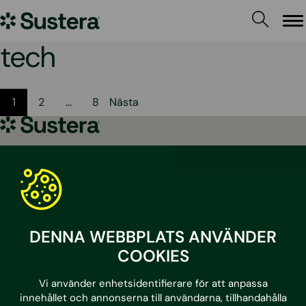
Hoppa
Sustera
till
Me
innehållet
Sweden
tech
Sidnumrering
1
2
…
8
Nästa
för
Sustera
Sweden
inlägg
Kontakta oss
010 – 204 19 00
info@sustera.com
DENNA WEBBPLATS ANVÄNDER
LinkedIn
Facebook
Instagram
Youtube
COOKIES
Vi använder enhetsidentifierare för att anpassa
innehållet och annonserna till användarna, tillhandahålla
Alla tjänster