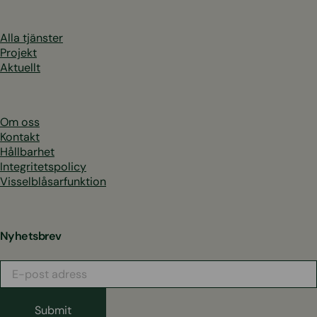
Alla tjänster
Projekt
Aktuellt
Om oss
Kontakt
Hållbarhet
Integritetspolicy
Visselblåsarfunktion
Nyhetsbrev
E-
post
adress