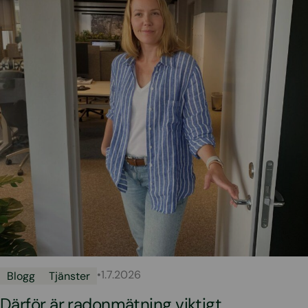
•
1.7.2026
Blogg
Tjänster
Därför är radonmätning viktigt