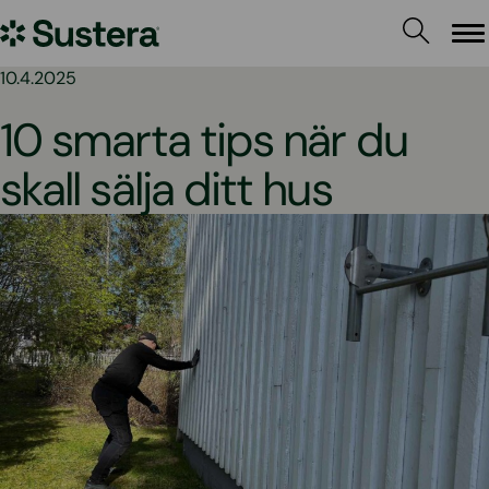
Hoppa
Sustera
till
Me
innehållet
Sweden
10.4.2025
10 smarta tips när du
skall sälja ditt hus