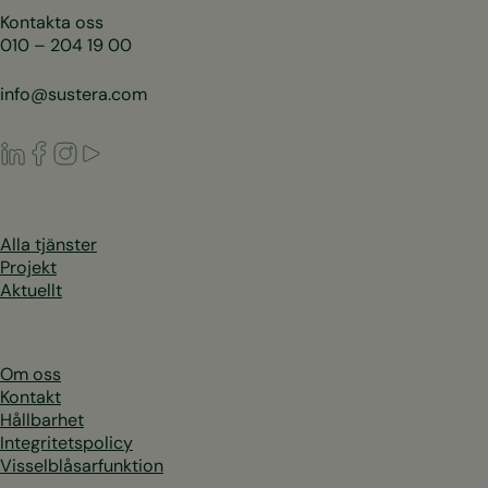
Kontakta oss
010 – 204 19 00
info@sustera.com
LinkedIn
Facebook
Instagram
Youtube
Alla tjänster
Projekt
Aktuellt
Om oss
Kontakt
Hållbarhet
Integritetspolicy
Visselblåsarfunktion