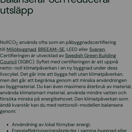
utsläpp
NollCO
används ofta som en påbyggnadscertifiering
2
till
Miljöbyggnad
,
BREEAM-SE
, LEED eller
Svanen
.
Certifieringen är utvecklad av
Swedish Green Building
Council
(SGBC). Syftet med certifieringen är att uppnå
netto-noll klimatpåverkan i en ny byggnad under dess
livscykel. Det går inte att bygga helt utan klimatpåverkan,
men det går att begränsa genom att minska användningen
av byggmaterial. Du kan även maximera återbruk av material,
använda klimatsmart material, använda mindre vatten och
försöka minska på energibehovet. Den klimatpåverkan som
ändå kvarstår kan du med nettonoll-modellen balansera
genom:
Användning av lokal förnybar energi.
Energieffektiviseringsåtgärder i samma byggnad eller