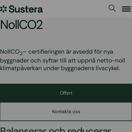
Hoppa
Sustera
till
Me
innehållet
Sweden
NollCO2
NollCO
– certifieringen är avsedd för nya
2
byggnader och syftar till att uppnå netto-noll
klimatpåverkan under byggnadens livscykel.
Offert
Kontakta oss
Balanserar och reducerar