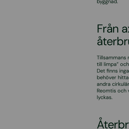
byggnad.
Från a
återbr
Tillsammans
till limpa” o
Det finns inga
behöver hitta
andra cirkul
Reomtis och v
lyckas.
Återbr