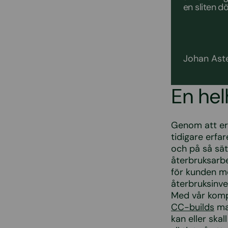
en sliten dö
Johan Aste
En hel
Genom att erb
tidigare erfa
och på så sä
återbruksarbe
för kunden med
återbruksinve
Med vår kompe
CC-builds
mar
kan eller ska