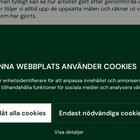
t man tydligt kan se hur arbetet gått efter genomförda i
ör följer vi alltid upp de uppsatta målen och räknar ut 
om har gjorts.
s med framgångsrikt
rukande
NNA WEBBPLATS ANVÄNDER COOKIES
ssion med våra kunder noterat att det inte är helt lätt 
 enhetsidentifierare för att anpassa innehållet och annonserna
itt återbruksarbete i en organisation. Det uppstår må
tillhandahålla funktioner för sociala medier och analysera vår
ganisation, hantering av material, kostnader, hinder och
 i redan tidiga skeden hjälpt våra kunder med att geno
 att genomlysa alla möjligheter och hinder för att dri
llåt alla cookies
Endast nödvändiga cooki
klart är att återbruksarbetet inte är en “enmansshow”. 
med andra aktörer och marknaden som vi kommer kun
srikt återbrukande.
Visa detaljer