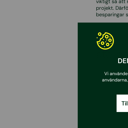
viktigt så at
projekt. Därf
besparingar s
Lycka
återb
DE
Vi har i disku
Vi använder
man startar s
användarna, 
kring t.ex. or
Därför har vi
workshops för
Ti
framåt. Helt 
tillsammans 
med framgång