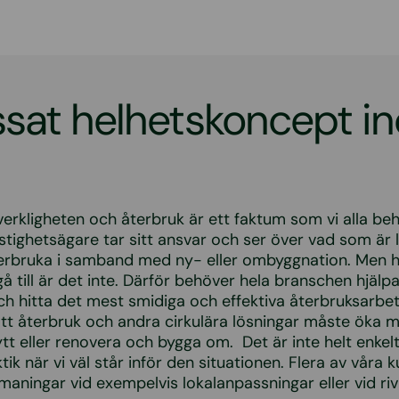
sat helhetskoncept i
i verkligheten och återbruk är ett faktum som vi alla b
 fastighetsägare tar sitt ansvar och ser över vad som är
terbruka i samband med ny- eller ombyggnation. Men hel
gå till är det inte. Därför behöver hela branschen hjälpas
och hitta det mest smidiga och effektiva återbruksarbete
t återbruk och andra cirkulära lösningar måste öka m
ytt eller renovera och bygga om. Det är inte helt enkel
aktik när vi väl står inför den situationen. Flera av våra 
tmaningar vid exempelvis lokalanpassningar eller vid ri