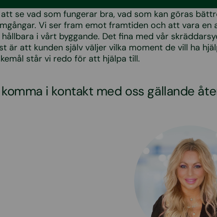
sarbetet är ett gemensamt projekt för branschen. Vi m
r att se vad som fungerar bra, vad som kan göras bättr
mgångar. Vi ser fram emot framtiden och att vara en akt
er hållbara i vårt byggande. Det fina med vår skräddars
st är att kunden själv väljer vilka moment de vill ha hj
emål står vi redo för att hjälpa till.
u komma i kontakt med oss gällande åt