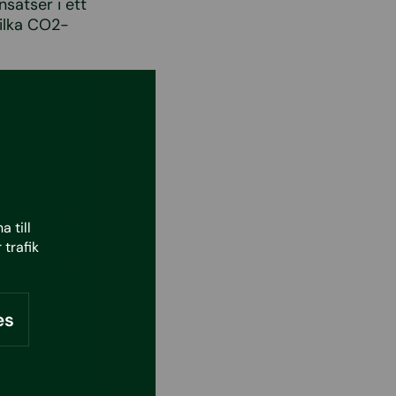
nsatser i ett
vilka CO2-
att veta hur
 till
nga frågor
 trafik
 resursbrist.
mföra
va arbetet
es
Det är
na lyckas