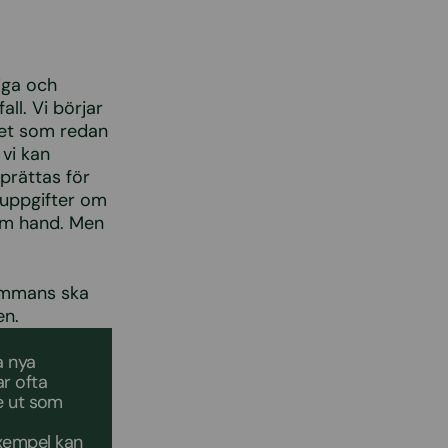
iga och
all. Vi börjar
det som redan
 vi kan
prättas för
 uppgifter om
om hand. Men
lsammans ska
en.
a nya
ar ofta
de ut som
exempel kan