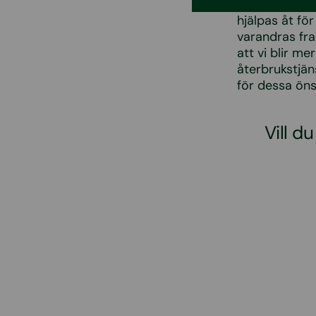
Hela återbruk
hjälpas åt fö
varandras fra
att vi blir m
återbrukstjän
för dessa önsk
Vill d