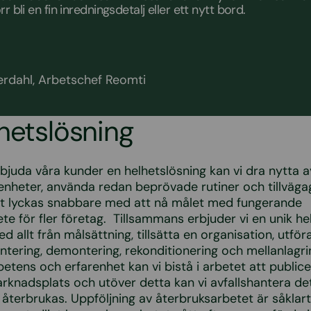
rr bli en fin inredningsdetalj eller ett nytt bord.
rdahl, Arbetschef Reomti
hetslösning
juda våra kunder en helhetslösning kan vi dra nytta a
renheter, använda redan beprövade rutiner och tillväg
tt lyckas snabbare med att nå målet med fungerande
te för fler företag. Tillsammans erbjuder vi en unik he
 allt från målsättning, tillsätta en organisation, utför
ntering, demontering, rekonditionering och mellanlagri
tens och erfarenhet kan vi bistå i arbetet att public
knadsplats och utöver detta kan vi avfallshantera de
ll återbrukas. Uppföljning av återbruksarbetet är såkla