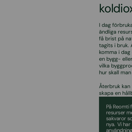
koldio
I dag förbruk
ändliga resurs
få brist på n
tagits i bruk.
komma i dag o
en bygg- elle
vilka byggpr
hur skall man
Återbruk kan s
skapa en hål
På Reomti f
resurser me
sakvaror so
nya. Vi har
användning