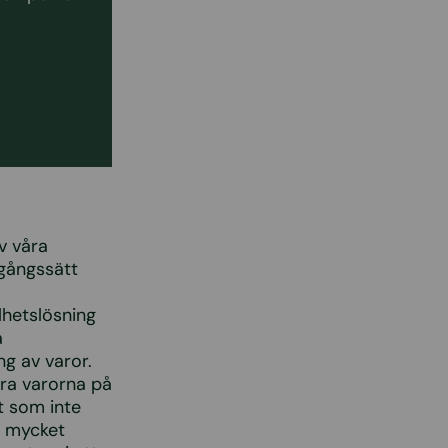
v våra
agångssätt
lhetslösning
a
ng av varor.
era varorna på
t som inte
rt mycket