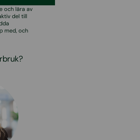
åste alla
e och lära av
iv del till
ydda
älp med, och
erbruk?