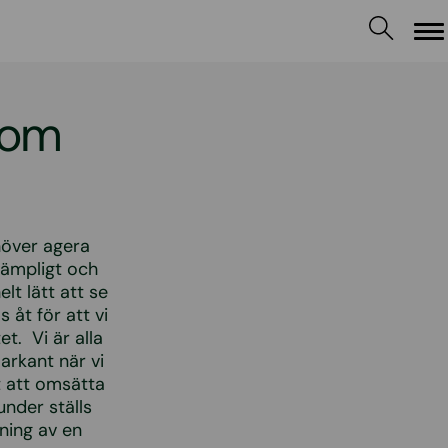
M
nom
ehöver agera
 lämpligt och
t lätt att se
 åt för att vi
t. Vi är alla
arkant när vi
t att omsätta
kunder ställs
vning av en