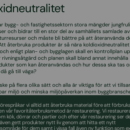
xidneutralitet
ar bygg- och fastighetssektorn stora mängder jungfrul
er och bidrar till en stor del av samhällets samlade avf
aturresurser och måste bli bättre på att återanvända 
 Att återbruka produkter är så nära koldioxidneutralitet
ch enligt plan- och bygglagen skall en kontrollplan up
r rivningsåtgärd och planen skall bland annat innehålla
odukter som kan återanvändas och hur dessa ska tas 
 då gå till väga?
ke på flera olika sätt och alla är viktiga för att vi til
lbar miljö och minska miljöpåverkan inom byggbransch
örespråkar vi alltid att återbruka material före att förbruk
n vår favoritåterbruksmetod är restaurering. Vi restaurer
m kök, dörrar och partier och efter vår restaurering ser 
 även gett produkter nytt liv genom att hitta ett nytt
sområde för dem samt i vissa fall även ny funktion som 