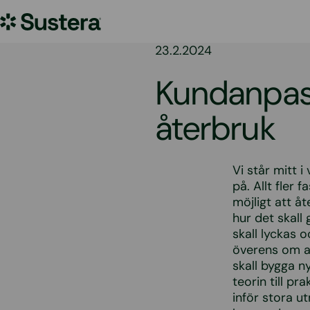
Hoppa
Sustera
till
innehållet
Sweden
23.2.2024
Kundanpas
återbruk
Vi står mitt 
på. Allt fler
möjligt att å
hur det skall 
skall lyckas 
överens om at
skall bygga n
teorin till pr
inför stora u