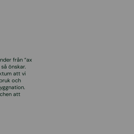
under från “ax
 så önskar.
ktum att vi
rbruk och
yggnation.
chen att