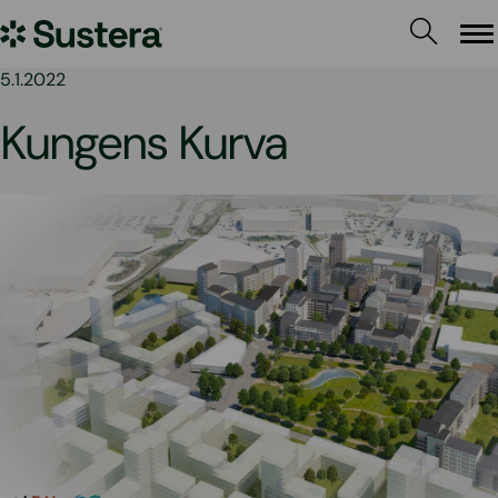
Hoppa
Sustera
till
Me
innehållet
Sweden
5.1.2022
Kungens Kurva