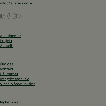
info@sustera.com
LinkedIn
Facebook
Instagram
Youtube
Alla tjänster
Projekt
Aktuellt
Om oss
Kontakt
Hållbarhet
Integritetspolicy
Visselblåsarfunktion
Nyhetsbrev