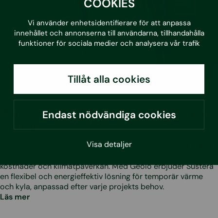
COOKIES
Vi använder enhetsidentifierare för att anpassa
innehållet och annonserna till användarna, tillhandahålla
funktioner för sociala medier och analysera vår trafik
Tillåt alla cookies
•
3.7.2026
Blogg
Planera smartare byggvärme inför nästa
Endast nödvändiga cookies
säsong
Visa detaljer
Energianvändningen under byggproduktion varierar kraftigt
mellan projekt, och ofta finns stor potential att minska både
kostnader och klimatpåverkan. Med Geolo erbjuder Sustera
en flexibel och energieffektiv lösning för temporär värme
och kyla, anpassad efter varje projekts behov.
Läs mer