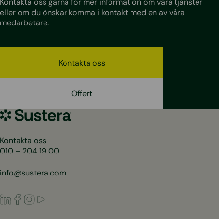
Kontakta oss gärna för mer information om våra tjänster
eller om du önskar komma i kontakt med en av våra
medarbetare.
Kontakta oss
Offert
Sustera
Sweden
Kontakta oss
010 – 204 19 00
info@sustera.com
LinkedIn
Facebook
Instagram
Youtube