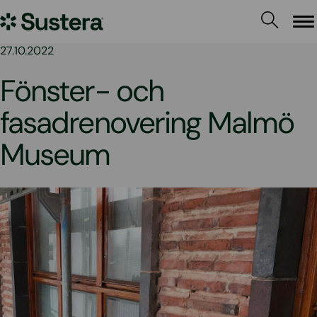
Hoppa
Sustera
till
Me
innehållet
Sweden
27.10.2022
Fönster- och
fasadrenovering Malmö
Museum