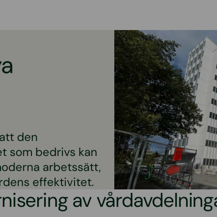
ya
att den
t som bedrivs kan
oderna arbetssätt,
dens effektivitet.
isering av vårdavdelning