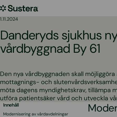
Hoppa
Sustera
till
innehållet
Sweden
1.11.2024
Danderyds sjukhus n
vårdbyggnad By 61
Den nya vårdbyggnaden skall möjliggöra 
mottagnings- och slutenvårdsverksamhe
möta dagens myndighetskrav, tillämpa m
utföra patientsäker vård och utveckla vår
Modern
Innehåll
Modernisering av vårdavdelningar