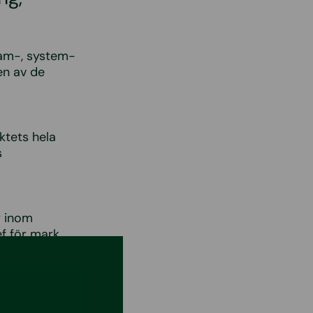
ram-, system-
en av de
ktets hela
s
r inom
ef för mark
f APO