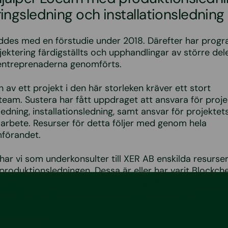
ingsledning och installationsledning
eddes med en förstudie under 2018. Därefter har prog
jektering färdigställts och upphandlingar av större del
entreprenaderna genomförts.
 av ett projekt i den här storleken kräver ett stort
team. Sustera har fått uppdraget att ansvara för proje
ledning, installationsledning, samt ansvar för projektet
gsarbete. Resurser för detta följer med genom hela
förandet.
har vi som underkonsulter till XER AB enskilda resurse
produktionsledningen. Dessa är eller har varit Blockch
eten, Blockchef stomkomplettering (lågdel), Blockche
abriken) samt Blockchef/Byggledare finplanering.
rojektet