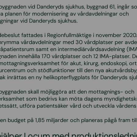
byggnaden vid Danderyds sjukhus, byggnad 61, ingår s
ga planen för modernisering av vårdavdelningar och
gningar vid Danderyds sjukhus.
beslut fattades i Regionfullmäktige i november 2020
nrymma vårdavdelningar med 30 vårdplatser per avdel
åpatientsrum samt en intermediärvårdsavdelning (IMA)
naden innehålla 170 vårdplatser och 12 IMA-platser. 
mottagningsverksamhet för akut, kirurg, endoskopi, ort
njurcentrum och stödfunktioner till den nya akutvårdsb
k inrättas en ny helikopterflygplats för Danderyds sju
byggnaden skall möjliggöra att den mottagnings- och
erksamhet som bedrivs kan möta dagens myndighetskra
ssätt, utföra patientsäker vård och utveckla vårdens e
 en budget på 1,85 miljarder och planeras pågå fram til
hjälper Locum med produktionsledni