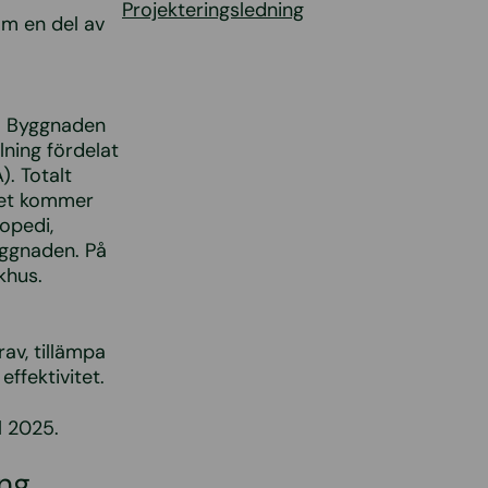
Projekteringsledning
om en del av
. Byggnaden
ning fördelat
. Totalt
Det kommer
opedi,
yggnaden. På
khus.
v, tillämpa
ffektivitet.
l 2025.
ng,