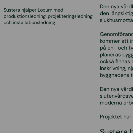
Den nya vård
Sustera hjälper Locum med
den långsikti
produktionsledning, projekteringsledning
sjukhusmotta
och installationsledning
Genomförande
kommer att i
på en- och tv
planeras bygg
också finnas 
inskrivning, 
byggnadens ta
Den nya vård
slutenvårdsv
moderna arbet
Projektet har
Sustera 