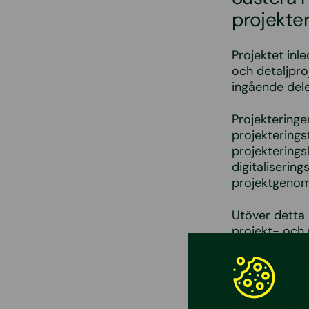
projekter
Projektet inl
och detaljpro
ingående del
Projekteringen
projekterings
projekterings
digitaliserin
projektgenom
Utöver detta 
projekt- och 
och grundarb
(tillfälliga f
Mer om p