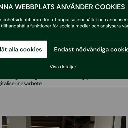
NNA WEBBPLATS ANVÄNDER COOKIES
ler nu på att färdigställas med driftsättningar och avp
arbeten och planteringar runt byggnaden (finplanering
 enhetsidentifierare för att anpassa innehållet och annonserna
g i december. Vill du veta mer finns mer info att finna 
tillhandahålla funktioner för sociala medier och analysera vår
:
llåt alla cookies
Endast nödvändiga cooki
d
Visa detaljer
går: 2021-2025
jekteringsledning, installationsledning, produktionsledn
gitaliseringsarbete