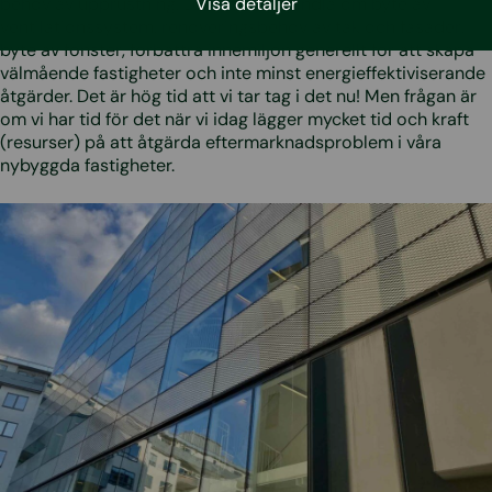
Visa detaljer
behov av upprustning. Där det kan handla om byte av
ventilationssystem, renoveringsbehov av tak och fasader,
byte av fönster, förbättra innemiljön generellt för att skapa
välmående fastigheter och inte minst energieffektiviserande
åtgärder. Det är hög tid att vi tar tag i det nu! Men frågan är
om vi har tid för det när vi idag lägger mycket tid och kraft
(resurser) på att åtgärda eftermarknadsproblem i våra
nybyggda fastigheter.