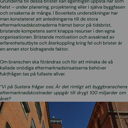
Grunderna till dessa brister kan egentligen uppstå när som
helst – under planering, projektering eller i själva byggfasen
och orsakerna är många. I Boverkets undersökningar har
man konstaterat att anledningarna till de stora
eftermarknadskostnaderna främst beror på tidsbrist,
bristande kompetens samt knappa resurser i den egna
organisationen. Bristande motivation och avsaknad av
erfarenhetsutbyte och återkoppling kring fel och brister är
en annan stor bidragande faktor.
Om branschen ska förändras och för att minska de så
kallade onödiga eftermarknadsinsatserna behöver
fuktfrågan tas på fullaste allvar.
”Vi på Sustera frågar oss: Är det rimligt att byggbranschens
eftermarknadskostnader uppgår till drygt 100 miljarder om
året?