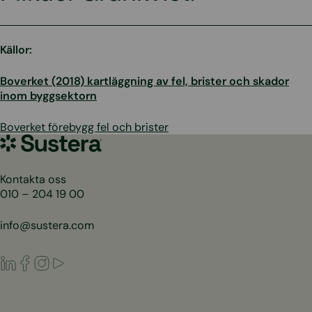
Källor:
Boverket (2018) kartläggning av fel, brister och skador
inom byggsektorn
Boverket förebygg fel och brister
Sustera
Sweden
Kontakta oss
010 – 204 19 00
info@sustera.com
LinkedIn
Facebook
Instagram
Youtube