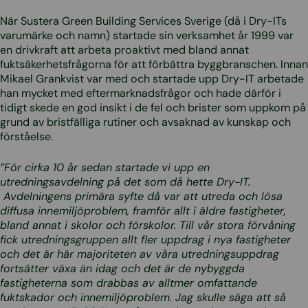
När Sustera Green Building Services Sverige (då i Dry-ITs
varumärke och namn) startade sin verksamhet år 1999 var
en drivkraft att arbeta proaktivt med bland annat
fuktsäkerhetsfrågorna för att förbättra byggbranschen. Innan
Mikael Grankvist var med och startade upp Dry-IT arbetade
han mycket med eftermarknadsfrågor och hade därför i
tidigt skede en god insikt i de fel och brister som uppkom på
grund av bristfälliga rutiner och avsaknad av kunskap och
förståelse.
”För cirka 10 år sedan startade
vi upp en
utredningsavdelning på det som då hette Dry-IT.
Avdelningens primära syfte då var att utreda och lösa
diffusa innemiljöproblem, framför allt i äldre fastigheter,
bland annat i skolor och förskolor. Till vår stora förvåning
fick utredningsgruppen allt fler uppdrag i nya fastigheter
och det är här majoriteten av våra utredningsuppdrag
fortsätter växa än idag och det är de nybyggda
fastigheterna som drabbas av alltmer omfattande
fuktskador och innemiljöproblem. Jag skulle säga att så