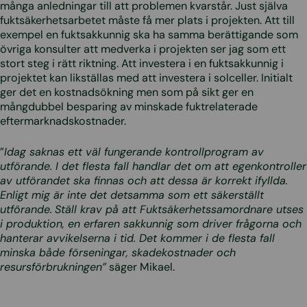
många anledningar till att problemen kvarstår. Just själva
fuktsäkerhetsarbetet måste få mer plats i projekten. Att till
exempel en fuktsakkunnig ska ha samma berättigande som
övriga konsulter att medverka i projekten ser jag som ett
stort steg i rätt riktning. Att investera i en fuktsakkunnig i
projektet kan likställas med att investera i solceller. Initialt
ger det en kostnadsökning men som på sikt ger en
mångdubbel besparing av minskade fuktrelaterade
eftermarknadskostnader.
”
Idag saknas ett väl fungerande kontrollprogram av
utförande. I det flesta fall handlar det om att egenkontroller
av utförandet ska finnas och att dessa är korrekt ifyllda.
Enligt mig är inte det detsamma som ett säkerställt
utförande.
Ställ krav på att Fuktsäkerhetssamordnare utses
i produktion, en erfaren sakkunnig som driver frågorna och
hanterar avvikelserna i tid. Det kommer i de flesta fall
minska både förseningar, skadekostnader och
resursförbrukningen”
säger Mikael.