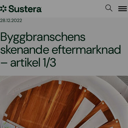
Hoppa
Sustera
till
Me
innehållet
Sweden
28.12.2022
Byggbranschens
skenande eftermarknad
– artikel 1/3